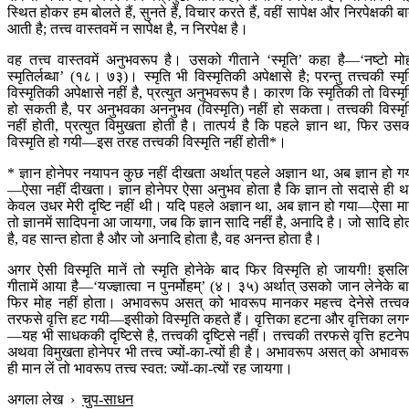
स्थित होकर हम बोलते हैं, सुनते हैं, विचार करते हैं, वहीं सापेक्ष और निरपेक्षकी ब
आती है; तत्त्व वास्तवमें न सापेक्ष है, न निरपेक्ष है।
वह तत्त्व वास्तवमें अनुभवरूप है। उसको गीताने ‘स्मृति’ कहा है—‘नष्टो मो
स्मृतिर्लब्धा’ (१८। ७३)। स्मृति भी विस्मृतिकी अपेक्षासे है; परन्तु तत्त्वकी स्मृ
विस्मृतिकी अपेक्षासे नहीं है, प्रत्युत अनुभवरूप है। कारण कि स्मृतिकी तो विस्मृ
हो सकती है, पर अनुभवका अननुभव (विस्मृति) नहीं हो सकता। तत्त्वकी विस्मृ
नहीं होती, प्रत्युत विमुखता होती है। तात्पर्य है कि पहले ज्ञान था, फिर उस
विस्मृति हो गयी—इस तरह तत्त्वकी विस्मृति नहीं होती*।
* ज्ञान होनेपर नयापन कुछ नहीं दीखता अर्थात् पहले अज्ञान था, अब ज्ञान हो ग
—ऐसा नहीं दीखता। ज्ञान होनेपर ऐसा अनुभव होता है कि ज्ञान तो सदासे ही थ
केवल उधर मेरी दृष्टि नहीं थी। यदि पहले अज्ञान था, अब ज्ञान हो गया—ऐसा मान
तो ज्ञानमें सादिपना आ जायगा, जब कि ज्ञान सादि नहीं है, अनादि है। जो सादि हो
है, वह सान्त होता है और जो अनादि होता है, वह अनन्त होता है।
अगर ऐसी विस्मृति मानें तो स्मृति होनेके बाद फिर विस्मृति हो जायगी! इसलि
गीतामें आया है—‘यज्ज्ञात्वा न पुनर्मोहम्’ (४। ३५) अर्थात् उसको जान लेनेके ब
फिर मोह नहीं होता। अभावरूप असत् को भावरूप मानकर महत्त्व देनेसे तत्त्व
तरफसे वृत्ति हट गयी—इसीको विस्मृति कहते हैं। वृत्तिका हटना और वृत्तिका लग
—यह भी साधककी दृष्टिसे है, तत्त्वकी दृष्टिसे नहीं। तत्त्वकी तरफसे वृत्ति हटने
अथवा विमुखता होनेपर भी तत्त्व ज्यों-का-त्यों ही है। अभावरूप असत् को अभावर
ही मान लें तो भावरूप तत्त्व स्वत: ज्यों-का-त्यों रह जायगा।
अगला लेख
›
चुप-साधन