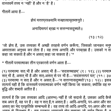
वास्तवमें तत्त्व न ‘नहीं’ है और न ‘है’ है।
गीतामें आया है—
ज्ञेयं यत्तत्प्रवक्ष्यामि यज्ज्ञात्वामृतमश्नुते।
अनादिमत्परं ब्रह्म न सत्तन्नासदुच्यते॥
(१३।१२)
‘जो ज्ञेय है, उस तत्त्वका मैं अच्छी तरहसे वर्णन करूँगा, जिसको जानकर मनुष
अमरताका अनुभव कर लेता है। वह तत्त्व अनादि और परब्रह्म है। उसको न स
कहा जा सकता है और न असत् कहा जा सकता है।’*
* गीतामें परमात्माका तीन प्रकारसे वर्णन आता है—
(१) परमात्मा सत् भी है और असत् भी है—‘सदसच्चाहम्’ (९। १९); (२) परमात्
सत् भी है, असत् भी है और सत्-असत् से पर भी है—‘सदसत्तत्परं यत्’ (११। ३७
(३) परमात्मा न सत् है और न असत् है—‘न सत्तन्नासदुच्यते’(१३। १२)। इस
तात्पर्य यही है कि वास्तवमें परमात्माका वर्णन नहीं किया जा सकता; क्योंकि वह म
बुद्धि और शब्दसे अतीत है।
तात्पर्य है कि उस तत्त्वका आदि (आरम्भ) नहीं है जो सदासे है, उसका आदि कैस
सब अपर हैं, वह पर है। वह न सत् है,न असत् है। आदि-अनादि, पर-अपर और सत
असत् का भेद प्रकृतिके सम्बन्धसे है। वह तत्त्व तो आदि-अनादि, पर-अपर और सत
असत् से विलक्षण है। इस प्रकार भगवान‍्ने ज्ञेय-तत्त्वका जो वर्णन किया है, 