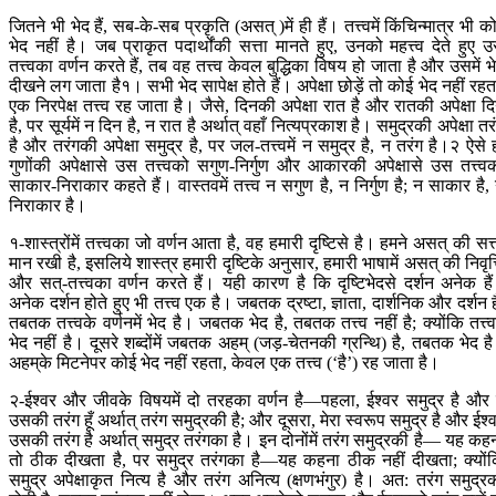
जितने भी भेद हैं, सब-के-सब प्रकृति (असत् )में ही हैं। तत्त्वमें किंचिन्मात्र भी क
भेद नहीं है। जब प्राकृत पदार्थोंकी सत्ता मानते हुए, उनको महत्त्व देते हुए 
तत्त्वका वर्णन करते हैं, तब वह तत्त्व केवल बुद्धिका विषय हो जाता है और उसमें भ
दीखने लग जाता है१। सभी भेद सापेक्ष होते हैं। अपेक्षा छोड़ें तो कोई भेद नहीं रहत
एक निरपेक्ष तत्त्व रह जाता है। जैसे, दिनकी अपेक्षा रात है और रातकी अपेक्षा द
है, पर सूर्यमें न दिन है, न रात है अर्थात् वहाँ नित्यप्रकाश है। समुद्रकी अपेक्षा तर
है और तरंगकी अपेक्षा समुद्र है, पर जल-तत्त्वमें न समुद्र है, न तरंग है।२ ऐसे 
गुणोंकी अपेक्षासे उस तत्त्वको सगुण-निर्गुण और आकारकी अपेक्षासे उस तत्त्व
साकार-निराकार कहते हैं। वास्तवमें तत्त्व न सगुण है, न निर्गुण है; न साकार है,
निराकार है।
१-शास्त्रोंमें तत्त्वका जो वर्णन आता है, वह हमारी दृष्टिसे है। हमने असत् की सत्
मान रखी है, इसलिये शास्त्र हमारी दृष्टिके अनुसार, हमारी भाषामें असत् की निवृत्
और सत्-तत्त्वका वर्णन करते हैं। यही कारण है कि दृष्टिभेदसे दर्शन अनेक है
अनेक दर्शन होते हुए भी तत्त्व एक है। जबतक द्रष्टा, ज्ञाता, दार्शनिक और दर्शन है
तबतक तत्त्वके वर्णनमें भेद है। जबतक भेद है, तबतक तत्त्व नहीं है; क्योंकि तत्त्वम
भेद नहीं है। दूसरे शब्दोंमें जबतक अहम् (जड़-चेतनकी ग्रन्थि) है, तबतक भेद ह
अह‍म‍्के मिटनेपर कोई भेद नहीं रहता, केवल एक तत्त्व (‘है’) रह जाता है।
२-ईश्वर और जीवके विषयमें दो तरहका वर्णन है—पहला, ईश्वर समुद्र है और म
उसकी तरंग हूँ अर्थात् तरंग समुद्रकी है; और दूसरा, मेरा स्वरूप समुद्र है और ईश्
उसकी तरंग है अर्थात् समुद्र तरंगका है। इन दोनोंमें तरंग समुद्रकी है— यह कह
तो ठीक दीखता है, पर समुद्र तरंगका है—यह कहना ठीक नहीं दीखता; क्यों
समुद्र अपेक्षाकृत नित्य है और तरंग अनित्य (क्षणभंगुर) है। अत: तरंग समुद्र