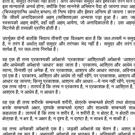
होती है, समुद्र तरंगका नहीं होता। अगर अपनेको समुद्र और ईश्वरको तरंग मानें 
इस मान्यतासे अनर्थ होगा; क्योंकि ऐसा माननेसे अभिमान पैदा हो जायगा तथा अह
(चिज्जड़ग्रन्थि अर्थात् बन्धन) तो नित्य रहेगा और ईश्वर अनित्य हो जायगा ! का
कि जीवमें अनादिकालसे अहम् (व्यक्तित्व)का अभ्यास पड़ा हुआ है। अत: जह
स्वरूपको अहम् कहेंगे, वहाँ वही अहम् आयेगा, जो अनादिकालसे है। उस अह‍म‍्
मिटनेसे ही तत्त्वकी प्राप्ति होती है।
उपर्युक्त दोनों बातोंके सिवाय तीसरी एक विलक्षण बात है कि जल-तत्त्वमें न समुद
है, न तरंग है अर्थात् वहाँ समुद्र और तरंगका भेद नहीं है। समुद्र और तरंग 
सापेक्ष हैं, पर जल-तत्त्व निरपेक्ष है।
वह एक ही तत्त्व प्रकाश्यकी अपेक्षासे ‘प्रकाशक’ आश्रितकी अपेक्षासे ‘आश्र
और आधेयकी अपेक्षासे ‘आधार’ कहा जाता है। प्रकाश्य, आश्रित और आधेय 
व्याप्य, विनाशी एवं अनेक हैं, पर प्रकाशक, आश्रय और आधार व्यापक, अविना
एवं एक है। प्रकाश्य, आश्रित और आधेय तो नहीं रहेंगे, पर प्रकाशक, आश्रय 
आधार रह जायगा; किन्तु प्रकाशक, आश्रय और आधार—ये नाम नहीं रहेंगे, प्रत्य
एक तत्त्व रहेगा। तात्पर्य है कि तत्त्व न प्रकाश्य है, न प्रकाशक है; न आश्रित है,
आश्रय है; न आधेय है, न आधार है।
वह एक ही तत्त्व शरीरके सम्बन्धसे शरीरी, क्षेत्रके सम्बन्धसे क्षेत्री तथा क्षेत्रज्
क्षरके सम्बन्धसे अक्षर, दृश्यके सम्बन्धसे द्रष्टा और साक्ष्यके सम्बन्धसे साक्
कहलाता है। तात्पर्य है कि तत्त्व न शरीर है, न शरीरी है; न क्षेत्र है, न क्षेत्री त
क्षेत्रज्ञ है; न क्षर है, न अक्षर है; न दृश्य है, न द्रष्टा है; न साक्ष्य है, न साक्षी है।
वह तत्त्व अनेककी अपेक्षासे एक है। जड़की अपेक्षासे वह चेतन है। असत् 
अपेक्षासे वह सत् है। अभावकी अपेक्षासे वह भावरूप है। अनित्यकी अपेक्षासे 