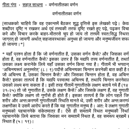
गीता गंगा
›
सहज साधना
›
वर्णनातीतका वर्णन
वर्णनातीतका वर्णन
[साधकको चाहिये कि वह एकान्तमें बैठकर शुद्ध वृत्तिसे इस लेखको पढ़े। के
शब्दोंपर दृष्टि न रखकर अर्थ एवं तत्त्वकी तरफ दृष्टि रखते हुए पढ़े, पढ़कर विच
करे और विचार करके बाहर-भीतरसे चुप हो जाय तो तत्त्वमें स्वत:सिद्ध स्थिर
जाग्रत् हो जायगी अर्थात् सहजावस्थाका अनुभव हो जायगा और मनुष्यजीवन स
हो जायगा।*]
* यहाँ प्रश्न होता है कि जो वर्णनातीत है, उसका वर्णन कैसे? और जिसका वर्
होता है, वह वर्णनातीत कैसे? इसका उत्तर है कि यद्यपि तत्त्व वर्णनातीत है, तथा
उसका लक्ष्य करानेके लिये यहाँ उसका वर्णन किया गया है। गीतामें भी भगवान‍्
‘अचिन्त्यरूपं अनुस्मरेत्’ (८। ९) पदोंसे अचिन्त्यका चिन्तन करनेकी बात कही है 
जो अचिन्त्य है, उसका चिन्तन कैसे? और जिसका चिन्तन होता है, वह अचिन्त
कैसे? इसका तात्पर्य है कि यद्यपि परमात्मा अचिन्त्य है, तथापि चिन्तन करनेवा
उसको लक्ष्य बना सकता है। इसी तरह गीतामें गुणातीतके लक्षण बताये गये हैं (१
२१-२५) तो जो गुणातीत है, उसके लक्षण कैसे? और जिसके लक्षण हैं, वह गुणात
कैसे? क्योंकि लक्षण तो गुणोंसे ही होते हैं। इसका तात्पर्य है कि लोग पहले ज
शरीर और अन्त:करणमें गुणातीतकी स्थिति मानते थे, उसी शरीर और अन्त:करण
लक्षणोंका वे उसमें आरोप करते हैं कि यह गुणातीत मनुष्य है। अत: वे लक्षण गुणात
मनुष्यको पहचाननेके संकेतमात्र हैं। ऐसे ही समतामें स्थित मनुष्यकी स्थि
पहचाननेके लिये बताया कि जिसका मन समतामें स्थित है, वह समरूप ब्रह्ममें 
स्थित है (५। १९)।