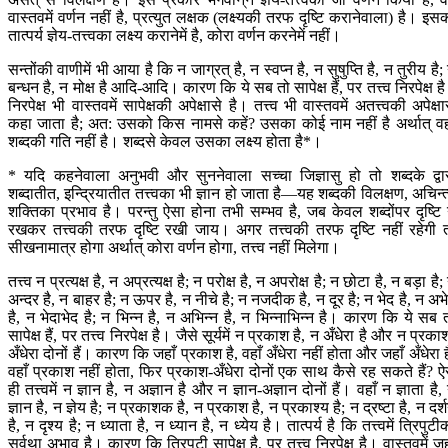
वास्तवमें वर्णन नहीं है, प्रत्युत लक्षक (लक्ष्यकी तरफ दृष्टि करानेवाला) है। इस
तात्पर्य ज्ञेय-तत्त्वका लक्ष्य करानेमें है, कोरा वर्णन करनेमें नहीं।
सन्तोंकी वाणीमें भी आया है कि न जाग्रत् है, न स्वप्न है, न सुषुप्ति है, न तुरीय है;
बन्धन है, न मोक्ष है आदि-आदि। कारण कि ये सब तो सापेक्ष हैं, पर तत्त्व निरपेक्ष ह
निरपेक्ष भी वास्तवमें सापेक्षकी अपेक्षासे है। तत्त्व भी वास्तवमें अतत्त्वकी अपेक्षा
कहा जाता है; अत: उसको किस नामसे कहें? उसका कोई नाम नहीं है अर्थात् वह
शब्दकी गति नहीं है। शब्दसे केवल उसका लक्ष्य होता है*।
* यदि कहनेवाला अनुभवी और सुननेवाला सच्चा जिज्ञासु हो तो शब्दके द्वा
शब्दातीत, इन्द्रियातीत तत्त्वका भी ज्ञान हो जाता है—यह शब्दकी विलक्षण, अचिन्त
शक्तिका प्रभाव है। परन्तु ऐसा होना तभी सम्भव है, जब केवल शब्दोंपर दृष्टि
रखकर तत्त्वकी तरफ दृष्टि रखी जाय। अगर तत्त्वकी तरफ दृष्टि नहीं रहेगी 
सीखनामात्र होगा अर्थात् कोरा वर्णन होगा, तत्त्व नहीं मिलेगा।
तत्त्व न प्रत्यक्ष है, न अप्रत्यक्ष है; न परोक्ष है, न अपरोक्ष है; न छोटा है, न बड़ा है;
अन्दर है, न बाहर है; न ऊपर है, न नीचे है; न नजदीक है, न दूर है; न भेद है, न अभ
है, न भेदाभेद है; न भिन्न है, न अभिन्न है, न भिन्नाभिन्न है। कारण कि ये सब 
सापेक्ष हैं, पर तत्त्व निरपेक्ष है। जैसे सूर्यमें न प्रकाश है, न अँधेरा है और न प्रका
अँधेरा दोनों हैं। कारण कि जहाँ प्रकाश है, वहाँ अँधेरा नहीं होता और जहाँ अँधेरा ह
वहाँ प्रकाश नहीं होता, फिर प्रकाश-अँधेरा दोनों एक साथ कैसे रह सकते हैं? ऐ
ही तत्त्वमें न ज्ञान है, न अज्ञान है और न ज्ञान-अज्ञान दोनों हैं। वहाँ न ज्ञाता है,
ज्ञान है, न ज्ञेय है; न प्रकाशक है, न प्रकाश है, न प्रकाश्य है; न द्रष्टा है, न दर्
है, न दृश्य है; न ध्याता है, न ध्यान है, न ध्येय है। तात्पर्य है कि तत्त्वमें त्रिपुटी
सर्वथा अभाव है। कारण कि त्रिपुटी सापेक्ष है, पर तत्त्व निरपेक्ष है। वास्तवमें जह