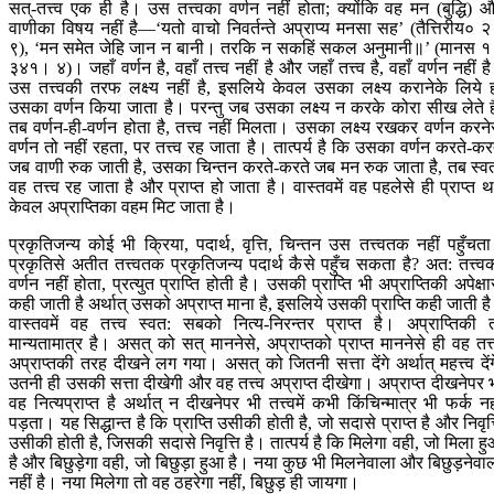
सत्-तत्त्व एक ही है। उस तत्त्वका वर्णन नहीं होता; क्योंकि वह मन (बुद्धि) 
वाणीका विषय नहीं है—‘यतो वाचो निवर्तन्ते अप्राप्य मनसा सह’ (तैत्तिरीय० 
९), ‘मन समेत जेहि जान न बानी। तरकि न सकहिं सकल अनुमानी॥’ (मानस 
३४१। ४)। जहाँ वर्णन है, वहाँ तत्त्व नहीं है और जहाँ तत्त्व है, वहाँ वर्णन नहीं ह
उस तत्त्वकी तरफ लक्ष्य नहीं है, इसलिये केवल उसका लक्ष्य करानेके लिये 
उसका वर्णन किया जाता है। परन्तु जब उसका लक्ष्य न करके कोरा सीख लेते है
तब वर्णन-ही-वर्णन होता है, तत्त्व नहीं मिलता। उसका लक्ष्य रखकर वर्णन करने
वर्णन तो नहीं रहता, पर तत्त्व रह जाता है। तात्पर्य है कि उसका वर्णन करते-कर
जब वाणी रुक जाती है, उसका चिन्तन करते-करते जब मन रुक जाता है, तब स्व
वह तत्त्व रह जाता है और प्राप्त हो जाता है। वास्तवमें वह पहलेसे ही प्राप्त थ
केवल अप्राप्तिका वहम मिट जाता है।
प्रकृतिजन्य कोई भी क्रिया, पदार्थ, वृत्ति, चिन्तन उस तत्त्वतक नहीं पहुँचत
प्रकृतिसे अतीत तत्त्वतक प्रकृतिजन्य पदार्थ कैसे पहुँच सकता है? अत: तत्त्व
वर्णन नहीं होता, प्रत्युत प्राप्ति होती है। उसकी प्राप्ति भी अप्राप्तिकी अपेक्षा
कही जाती है अर्थात् उसको अप्राप्त माना है, इसलिये उसकी प्राप्ति कही जाती ह
वास्तवमें वह तत्त्व स्वत: सबको नित्य-निरन्तर प्राप्त है। अप्राप्तिकी 
मान्यतामात्र है। असत् को सत् माननेसे, अप्राप्तको प्राप्त माननेसे ही वह तत्त
अप्राप्तकी तरह दीखने लग गया। असत् को जितनी सत्ता देंगे अर्थात् महत्त्व देंग
उतनी ही उसकी सत्ता दीखेगी और वह तत्त्व अप्राप्त दीखेगा। अप्राप्त दीखनेपर 
वह नित्यप्राप्त है अर्थात् न दीखनेपर भी तत्त्वमें कभी किंचिन्मात्र भी फर्क नह
पड़ता। यह सिद्धान्त है कि प्राप्ति उसीकी होती है, जो सदासे प्राप्त है और निवृत्
उसीकी होती है, जिसकी सदासे निवृत्ति है। तात्पर्य है कि मिलेगा वही, जो मिला ह
है और बिछुड़ेगा वही, जो बिछुड़ा हुआ है। नया कुछ भी मिलनेवाला और बिछुड़नेवा
नहीं है। नया मिलेगा तो वह ठहरेगा नहीं, बिछुड़ ही जायगा।