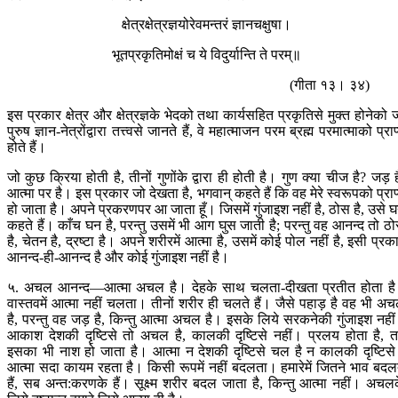
क्षेत्रक्षेत्रज्ञयोरेवमन्तरं ज्ञानचक्षुषा।
भूतप्रकृतिमोक्षं च ये विदुर्यान्ति ते परम्॥
(गीता १३। ३४)
इस प्रकार क्षेत्र और क्षेत्रज्ञके भेदको तथा कार्यसहित प्रकृतिसे मुक्त होनेको 
पुरुष ज्ञान-नेत्रोंद्वारा तत्त्वसे जानते हैं, वे महात्माजन परम ब्रह्म परमात्माको प्राप
होते हैं।
जो कुछ क्रिया होती है, तीनों गुणोंके द्वारा ही होती है। गुण क्या चीज है? जड़ ह
आत्मा पर है। इस प्रकार जो देखता है, भगवान् कहते हैं कि वह मेरे स्वरूपको प्राप
हो जाता है। अपने प्रकरणपर आ जाता हूँ। जिसमें गुंजाइश नहीं है, ठोस है, उसे 
कहते हैं। काँच घन है, परन्तु उसमें भी आग घुस जाती है; परन्तु वह आनन्द तो ठ
है, चेतन है, द्रष्टा है। अपने शरीरमें आत्मा है, उसमें कोई पोल नहीं है, इसी प्रक
आनन्द-ही-आनन्द है और कोई गुंजाइश नहीं है।
५. अचल आनन्द—आत्मा अचल है। देहके साथ चलता-दीखता प्रतीत होता ह
वास्तवमें आत्मा नहीं चलता। तीनों शरीर ही चलते हैं। जैसे पहाड़ है वह भी अ
है, परन्तु वह जड़ है, किन्तु आत्मा अचल है। इसके लिये सरकनेकी गुंजाइश नही
आकाश देशकी दृष्टिसे तो अचल है, कालकी दृष्टिसे नहीं। प्रलय होता है, 
इसका भी नाश हो जाता है। आत्मा न देशकी दृष्टिसे चल है न कालकी दृष्टिस
आत्मा सदा कायम रहता है। किसी रूपमें नहीं बदलता। हमारेमें जितने भाव बदल
हैं, सब अन्त:करणके हैं। सूक्ष्म शरीर बदल जाता है, किन्तु आत्मा नहीं। अचल