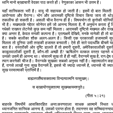
ध्वनि मानो ब्रह्मचारी वेदका पाठ करते हों। रेणुकाका आसन भी उत्तम है।
यहाँ सात्त्विकता भरी है। वायु भी सहायक हो जाती है। इसमें दो बात मिलती 
आरोग्यता और वैराग्य। भोग और आरामकी दृष्टिसे विचार किया जाय तो थोड
तकलीफ हो सकती है। असली चीज वैराग्य ही है। विषयभोग तो कुत्तेकी योनियोंम
भी है। मखमलके गद्देपर सोनेपर हमें जो आनन्द मिलता है, मैं अनुमान करता हूँ 
गधेको राखपर लेटनेसे कुछ कम नहीं मिलता। आरामकी दृष्टिसे मखमल और राखम
क्या अन्तर है, केवल मनकी कल्पना है। प्रत्यक्षमें देखिये, मनके मानेकी ही तो ब
है। सबके बालोंका शौक अलग-अलग है। किसी एक प्रकारकी हजामतमें स
मिलता तो दुनिया उसी तरहकी हजामत बनवाती। ऐसे ही सारे पदार्थोंके बीचमें य
बात है। वस्त्रोंकी ओर दृष्टि डालते हैं तो हमारी दूसरी, अमेरिकावालोंकी दूसर
काबुलवालोंकी दूसरी है, कौन-सी अच्छी है? ऋषिलोग वल्कल वस्त्र पहनते थ
उनको उसमें ही आनन्द था। संसारमें सुख तो है ही नहीं, वैराग्यमें सुख है, राग-द्वेष 
त्याग करनेकी चीज है। वैराग्यके सुखका सबको अनुभव नहीं है। महात्मालोग कह
हैं, रागसे लाखों गुना सुख वैराग्यमें है, इससे भी ज्यादा ध्यानमें है, ध्यानसे भी ज्या
सुख परमात्माकी प्राप्तिमें है।
बाह्यस्पर्शेष्वसक्तात्मा विन्दत्यात्मनि यत्सुखम्।
स ब्रह्मयोगयुक्तात्मा सुखमक्षयमश्नुते॥
(गीता ५।२१)
बाहरके विषयोंमें आसक्तिरहित अन्त:करणवाला साधक आत्मामें स्थित 
ध्यानजनित सात्त्विक आनन्द है, उसको प्राप्त होता है; तदनन्तर वह सच्चिदानन्द