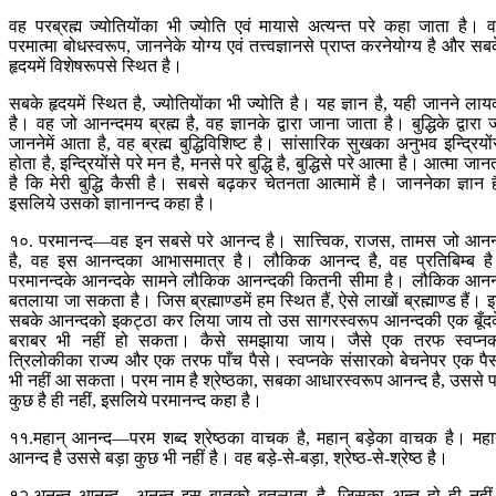
वह परब्रह्म ज्योतियोंका भी ज्योति एवं मायासे अत्यन्त परे कहा जाता है। 
परमात्मा बोधस्वरूप, जाननेके योग्य एवं तत्त्वज्ञानसे प्राप्त करनेयोग्य है और सब
हृदयमें विशेषरूपसे स्थित है।
सबके हृदयमें स्थित है, ज्योतियोंका भी ज्योति है। यह ज्ञान है, यही जानने ला
है। वह जो आनन्दमय ब्रह्म है, वह ज्ञानके द्वारा जाना जाता है। बुद्धिके द्वारा 
जाननेमें आता है, वह ब्रह्म बुद्धिविशिष्ट है। सांसारिक सुखका अनुभव इन्द्रियों
होता है, इन्द्रियोंसे परे मन है, मनसे परे बुद्धि है, बुद्धिसे परे आत्मा है। आत्मा जान
है कि मेरी बुद्धि कैसी है। सबसे बढ़कर चेतनता आत्मामें है। जाननेका ज्ञान ह
इसलिये उसको ज्ञानानन्द कहा है।
१०. परमानन्द—वह इन सबसे परे आनन्द है। सात्त्विक, राजस, तामस जो आनन
है, वह इस आनन्दका आभासमात्र है। लौकिक आनन्द है, वह प्रतिबिम्ब ह
परमानन्दके आनन्दके सामने लौकिक आनन्दकी कितनी सीमा है। लौकिक आनन
बतलाया जा सकता है। जिस ब्रह्माण्डमें हम स्थित हैं, ऐसे लाखों ब्रह्माण्ड हैं। 
सबके आनन्दको इकट्ठा कर लिया जाय तो उस सागरस्वरूप आनन्दकी एक बूँद
बराबर भी नहीं हो सकता। कैसे समझाया जाय। जैसे एक तरफ स्वप्न
त्रिलोकीका राज्य और एक तरफ पाँच पैसे। स्वप्नके संसारको बेचनेपर एक पै
भी नहीं आ सकता। परम नाम है श्रेष्ठका, सबका आधारस्वरूप आनन्द है, उससे प
कुछ है ही नहीं, इसलिये परमानन्द कहा है।
११.महान् आनन्द—परम शब्द श्रेष्ठका वाचक है, महान् बड़ेका वाचक है। महा
आनन्द है उससे बड़ा कुछ भी नहीं है। वह बड़े-से-बड़ा, श्रेष्ठ-से-श्रेष्ठ है।
१२.अनन्त आनन्द—अनन्त इस बातको बतलाता है, जिसका अन्त हो ही नही