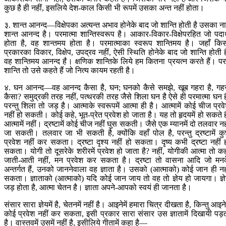
कुछ है ही नहीं, इसलिये देश-काल किसी भी रूपमें उसका अन्त नहीं होता।
३. शान्त आनन्द—विक्षेपका अत्यन्त अभाव होनेके बाद जो शान्ति होती है उसका न
शान्त आनन्द है। परमात्मा शान्तिस्वरूप है। आकार-विकार-विक्षेपरहित जो पदार
होता है, वह शान्तमय होता है। परमात्माका स्वरूप शान्तिमय है। जहाँ कि
प्रकारका विकार, विक्षेप, उपद्रव नहीं, ऐसी स्थिति होनेके बाद जो शान्ति होती ह
वह शान्तिमय आनन्द है। क्षणिक शान्तिके लिये हम कितना प्रयत्न करते हैं। प
शान्ति तो उसे कहते हैं जो नित्य कायम रहती है।
४. घन आनन्द—वह आनन्द कैसा है, घन; घनको कैसे समझे, खूब गहरा है, गह
कैसा? समुद्रकी तरह नहीं, पत्थरकी तरह जैसे शिला घन है ऐसे ही परमात्मा घन ह
परन्तु शिला तो जड़ है। आत्माके स्वरूपमें आत्मा ही है। आत्मामें कोई चीज प्रव
नहीं हो सकती। कोई कहे, भूत-प्रेत प्रवेश हो जाता है। यह तो हृदयमें हो सकते है
आत्मामें नहीं। द्रष्टामें कोई चीज नहीं घुस सकती। जैसे एक म्यानमें दो तलवार नह
जा सकती। तलवार जा भी सकती है, क्योंकि वहाँ पोल है, परन्तु द्रष्टामें क
प्रवेश नहीं कर सकता। द्रष्टा दृश्य नहीं हो सकता। दृष्य कभी द्रष्टा नहीं 
सकता। योगी तो दूसरेके शरीरमें प्रवेश हो जाता है? नहीं, योगीकी आत्मा तो कह
जाती-आती नहीं, मन प्रवेश कर सकता है। द्रष्टा तो वासना आदि जो मन
अन्तर्गत हैं, उनको जाननेवाला वह ज्ञाता है। उसको (आत्माको) कोई जान ही नह
सकता। ज्ञाताको (आत्माको) यदि कोई जान जाय तो वह तो ज्ञेय हो जायगा। ज्ञ
जड़ होता है, आत्मा चेतन है। ज्ञाता अपने-आपको स्वयं ही जानता है।
संसार सारा ज्ञेयमें है, चेतनमें नहीं है। आइनेमें हमारा चित्र दीखता है, किन्तु आइनेम
कोई प्रवेश नहीं कर सकता, इसी प्रकार सारा संसार उस ज्ञातामें दिखायी पड़
है। वास्तवमें उसमें नहीं है, इसीलिये गीतामें कहा है—