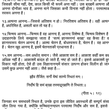
जिसकी सीमा नहीं, देश, काल किसी भी रूपमें अन्त नहीं। उस ब्रह्ममें अत्यन्त 
अनन्त दोनोंका भाव है, अनन्त माने जिसका कभी विनाश नहीं होता। परमात्मा
स्वरूप अनन्त है।
१३.अत्यन्त आनन्द—जिससे अतिशय न हो। निरतिशय अतिशय है। वही अत्यन
है, अपरिमित है, असली बात तो यह है।
१४.चिन्मय आनन्द—चिन्मय है वह आनन्द है, आनन्द विशेष्य है, चिन्मय विशेषण ह
उदाहरणके लिये समझाया जाता है ‘सत्यं ज्ञानमनन्तं ब्रह्म’ वह कैसा है? 
ज्ञानस्वरूप चेतन आनन्द है। आत्मा चेतन है, बोधस्वरूप है, चेतन है। वह आनन
है। चेतन खुद आनन्द है, इसमें चेतनताकी प्रधानता है।
१५.सम आनन्द—सम अर्थात् समान। जैसे आकाश सम है। आकाश कहीं कम कह
अधिक नहीं है। आकाशमें बादल हो जाते हैं, नष्ट हो जाते हैं। इससे आकाशमें क
विकार नहीं होता, ऐसे ही उस विज्ञानानन्दमें संसार उत्पन्न होकर विलीन हो जा
उसमें कुछ अन्तर नहीं आता। जैसे कहा है—
इहैव तैर्जित: सर्गो येषां साम्ये स्थितं मन:।
निर्दोषं हि समं ब्रह्म तस्माद्ब्रह्मणि ते स्थिता:॥
(गीता ५। १९)
जिनका मन समभावमें स्थित है, उनके द्वारा इस जीवित अवस्थामें ही सम्पूर्ण संस
जीत लिया गया है, क्योंकि सच्चिदानन्दघन परमात्मा निर्दोष और सम है, इससे 