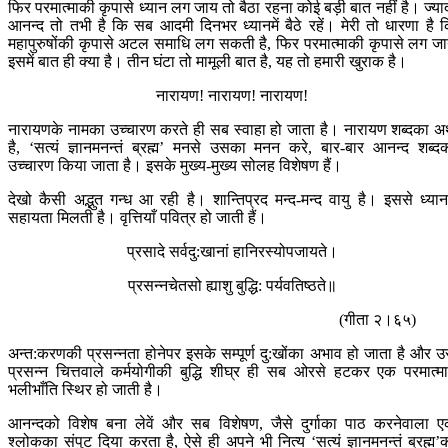
फिर परमात्माकी कृपासे ध्यान लग जाय तो बैठा रहना कोई बड़ी बात नहीं है। ज्या
आनन्द तो तभी है कि सब आदमी दिनभर ध्यानमें बैठे रहें। मेरी तो धारणा है 
महापुरुषोंकी कृपासे अटल समाधि लग सकती है, फिर परमात्माकी कृपासे लग ज
इसमें बात ही क्या है। तीन घंटा तो मामूली बात है, यह तो हमारी खुराक है।
नारायण! नारायण! नारायण!
नारायणके नामका उच्चारण करते ही सब स्वाहा हो जाता है। नारायण शब्दका अर
है, ‘सत्यं ज्ञानमनन्तं ब्रह्म’ मनसे उसका मनन करे, बार-बार आनन्द शब्द
उच्चारण किया जाता है। इसके मुख्य-मुख्य सोलह विशेषण हैं।
देखो कैसी अद्भुत गन्ध आ रही है। शान्तिप्रद मन्द-मन्द वायु है। इससे ध्यानम
सहायता मिलती है। वृत्तियाँ पवित्र हो जाती हैं।
प्रसादे सर्वदु:खानां हानिरस्योपजायते।
प्रसन्नचेतसो ह्याशु बुद्धि: पर्यवतिष्ठते॥
(गीता २।६५)
अन्त:करणकी प्रसन्नता होनेपर इसके सम्पूर्ण दु:खोंका अभाव हो जाता है और 
प्रसन्न चित्तवाले कर्मयोगीकी बुद्धि शीघ्र ही सब ओरसे हटकर एक परमात्माम
भलीभाँति स्थिर हो जाती है।
आनन्दको विशेष बना लेवें और सब विशेषण, जैसे दुर्गाका पाठ करनेवाला 
श्लोकका संपुट दिया करता है, ऐसे ही अपने भी नित्य ‘सत्यं ज्ञानमनन्तं ब्रह्म’