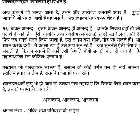
सच्चिदानन्दघन परमात्मामें ही स्थित हैं।
अन्त:करणमें जो समता आती है, उसमें और उपरोक्त समतामें अंतर है। बुुद्धि
जाननेमें जो समता आती है वह जड़ है। परमात्माका समस्वरूप चेतन है।
१६. केवल आनन्द—इसमें केवल आनन्द-ही-आनन्द है। ज्ञानके सिवाय वहाँ तो क
पदार्थ ही नहीं है। ऐसी वाणीके उच्चारणसे प्रसन्नताकी लहरें उठने लग जाती है
फिर जब मनसे मनन किया जाता है, उस समय क्या शोक, मोह रह सकते हैं। 
ध्यान करके देखें। मैं बतला रहा हूँ उसे आप सुन रहे हैं। जब सुननेसे ऐसी स्थिति 
सकती है, फिर वास्तवमें जिनकी ऐसी स्थिति होगी उनकी बात ही क्या है। ऐ
महात्माओंको मेरा कोटिश: प्रणाम है।
ब्रह्मका जो वास्तविक स्वरूप है, उसका तो कोई वर्णन कर ही नहीं सकत
इसलिये हमारा कर्तव्य है, रात-दिन ध्यानमें मस्त रहें।
ध्यानावस्थामें मृत्यु भी हो जाय तो उसका ऐसा महत्त्व है कि जिसके लिये ध्यान कर
है, उसको प्राप्त हो जाता है।
आनन्दमय, आनन्दमय, आनन्दमय।
अगला लेख
›
भक्ति तथा पतिव्रताकी महिमा