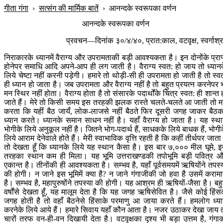
गीता गंगा
›
सत्संग की मार्मिक बातें
›
आनन्दके स्वरूपका वर्णन
आनन्दके स्वरूपका वर्णन
प्रवचन—दिनांक ३०/४/४०, प्रात:काल, वटवृक्ष, स्वर्गाश्
निराकारके ध्यानमें वैराग्य और उपरामताकी बड़ी आवश्यकता है। इन दोनोंके प्राप
होनेपर समाधि आदि अपने-आप ही लग जाती है। वैराग्य स्वत: हो जाय तो ध्यान
लिये चेष्टा नहीं करनी पड़ेगी। हमारे तो थोड़ी-सी ही उपरामता हो जाती है तो स्व
ही ध्यान हो जाता है। जब उपरामता और वैराग्य नहीं है तो बहुत प्रयत्न करनेपर 
मन स्थिर नहीं होता। वैराग्य होता है तो संसारके पदार्थोंके चित्र स्वत: ही शान्त 
जाते हैं। मेरे तो किसी समय इस तरहकी झलक रास्ते चलते-चलते आ जाती तो 
करता कि यहीं बैठ जायँ, लोक-लाजसे नहीं बैठते फिर दूसरी जगह जाकर बैठ
ध्यान करते। ध्यानके समान साधन नहीं है। यहाँ वैराग्य हो जाता है। यह स्थ
भोगीके लिये अनुकूल नहीं है। जितने भोग-पदार्थ हैं, साधकके लिये बाधक हैं, भोगी
लिये आराम देनेवाले होते हैं। मेरी स्वाभाविक वृत्ति रहती है कि कहीं तीर्थपर जाता ह
तो देखता हूँ कि ध्यानके लिये यह स्थान कैसा है। इस बार ७,००० मील घूमे, 
तरहका स्थान कम ही मिला। यह भूमि उत्तराखण्डकी तपोभूमि बड़ी पवित्र 
एकान्त है। तीनोंकी ही आवश्यकता है। सम्भव है, यहाँ पूर्वसमयमें ऋषियोंने तपस्
की होगी। न जाने इस भूमिमें क्या है? न जाने गंगाजीकी जो हवा है उसमें कराम
है। सम्भव है, महापुरुषोंने तपस्या की होगी। यह आश्रम ही ऋषियों-जैसा है। बह
वर्षोंसे देखता हूँ, यह मालूम देता है कि यह जगह ऋषिसेवित है। जैसे कोई हिं
जगह होती है तो वहाँ बैठनेसे हिंसाके परमाणु आ जाया करते हैं। हमलोग ध्य
करनेके लिये आये हैं। हमारे सिवाय यहाँ कौन आता है। नजर उठाकर देखा जाय 
चारों तरफ वन-ही-वन दिखायी देता है। वटवृक्षका दृश्य भी बड़ा उत्तम है, गंगा