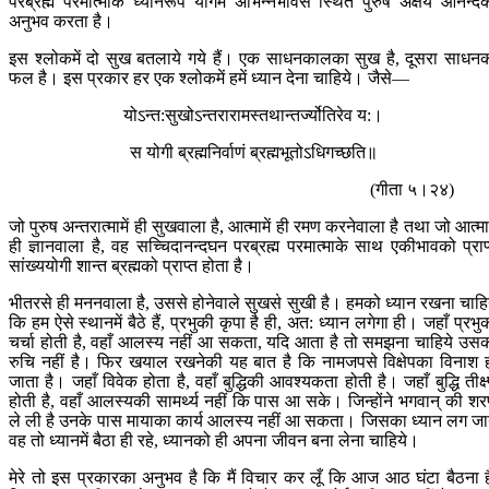
परब्रह्म परमात्माके ध्यानरूप योगमें अभिन्नभावसे स्थित पुरुष अक्षय आनन्द
अनुभव करता है।
इस श्लोकमें दो सुख बतलाये गये हैं। एक साधनकालका सुख है, दूसरा साधन
फल है। इस प्रकार हर एक श्लोकमें हमें ध्यान देना चाहिये। जैसे—
योऽन्त:सुखोऽन्तरारामस्तथान्तर्ज्योतिरेव य:।
स योगी ब्रह्मनिर्वाणं ब्रह्मभूतोऽधिगच्छति॥
(गीता ५।२४)
जो पुरुष अन्तरात्मामें ही सुखवाला है, आत्मामें ही रमण करनेवाला है तथा जो आत्माम
ही ज्ञानवाला है, वह सच्चिदानन्दघन परब्रह्म परमात्माके साथ एकीभावको प्राप
सांख्ययोगी शान्त ब्रह्मको प्राप्त होता है।
भीतरसे ही मननवाला है, उससे होनेवाले सुखसे सुखी है। हमको ध्यान रखना चाहि
कि हम ऐसे स्थानमें बैठे हैं, प्रभुकी कृपा है ही, अत: ध्यान लगेगा ही। जहाँ प्रभु
चर्चा होती है, वहाँ आलस्य नहीं आ सकता, यदि आता है तो समझना चाहिये उस
रुचि नहीं है। फिर खयाल रखनेकी यह बात है कि नामजपसे विक्षेपका विनाश 
जाता है। जहाँ विवेक होता है, वहाँ बुद्धिकी आवश्यकता होती है। जहाँ बुद्धि तीक्ष
होती है, वहाँ आलस्यकी सामर्थ्य नहीं कि पास आ सके। जिन्होंने भगवान् की श
ले ली है उनके पास मायाका कार्य आलस्य नहीं आ सकता। जिसका ध्यान लग ज
वह तो ध्यानमें बैठा ही रहे, ध्यानको ही अपना जीवन बना लेना चाहिये।
मेरे तो इस प्रकारका अनुभव है कि मैं विचार कर लूँ कि आज आठ घंटा बैठना ह