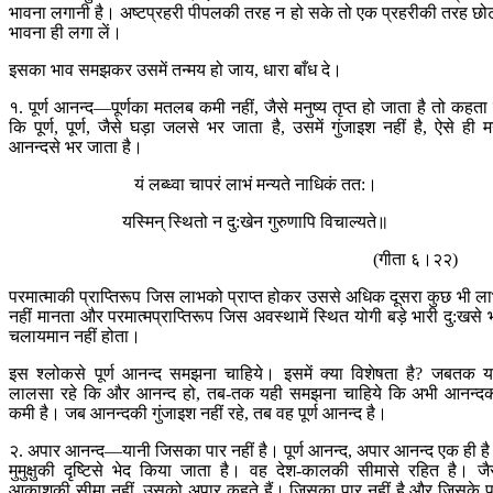
भावना लगानी है। अष्टप्रहरी पीपलकी तरह न हो सके तो एक प्रहरीकी तरह छो
भावना ही लगा लें।
इसका भाव समझकर उसमें तन्मय हो जाय, धारा बाँध दे।
१. पूर्ण आनन्द—पूर्णका मतलब कमी नहीं, जैसे मनुष्य तृप्त हो जाता है तो कहता 
कि पूर्ण, पूर्ण, जैसे घड़ा जलसे भर जाता है, उसमें गुंजाइश नहीं है, ऐसे ही 
आनन्दसे भर जाता है।
यं लब्ध्वा चापरं लाभं मन्यते नाधिकं तत:।
यस्मिन् स्थितो न दु:खेन गुरुणापि विचाल्यते॥
(गीता ६।२२)
परमात्माकी प्राप्तिरूप जिस लाभको प्राप्त होकर उससे अधिक दूसरा कुछ भी ल
नहीं मानता और परमात्मप्राप्तिरूप जिस अवस्थामें स्थित योगी बड़े भारी दु:खसे 
चलायमान नहीं होता।
इस श्लोकसे पूर्ण आनन्द समझना चाहिये। इसमें क्या विशेषता है? जबतक 
लालसा रहे कि और आनन्द हो, तब-तक यही समझना चाहिये कि अभी आनन्द
कमी है। जब आनन्दकी गुंजाइश नहीं रहे, तब वह पूर्ण आनन्द है।
२. अपार आनन्द—यानी जिसका पार नहीं है। पूर्ण आनन्द, अपार आनन्द एक ही ह
मुमुक्षुकी दृष्टिसे भेद किया जाता है। वह देश-कालकी सीमासे रहित है। जै
आकाशकी सीमा नहीं, उसको अपार कहते हैं। जिसका पार नहीं है और जिसके प