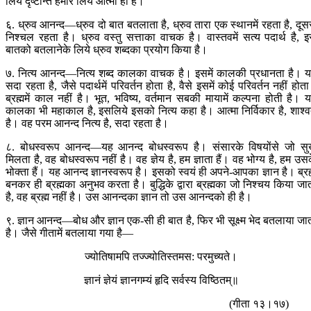
लिये दृष्टान्त हमारे लिये आत्मा ही है।
६. ध्रुव आनन्द—ध्रुव दो बात बतलाता है, ध्रुव तारा एक स्थानमें रहता है, दूस
निश्चल रहता है। ध्रुव वस्तु सत्ताका वाचक है। वास्तवमें सत्य पदार्थ है, 
बातको बतलानेके लिये ध्रुव शब्दका प्रयोग किया है।
७. नित्य आनन्द—नित्य शब्द कालका वाचक है। इसमें कालकी प्रधानता है। 
सदा रहता है, जैसे पदार्थमें परिवर्तन होता है, वैसे इसमें कोई परिवर्तन नहीं होत
ब्रह्ममें काल नहीं है। भूत, भविष्य, वर्तमान सबकी मायामें कल्पना होती है। 
कालका भी महाकाल है, इसलिये इसको नित्य कहा है। आत्मा निर्विकार है, शाश्
है। वह परम आनन्द नित्य है, सदा रहता है।
८. बोधस्वरूप आनन्द—यह आनन्द बोधस्वरूप है। संसारके विषयोंसे जो स
मिलता है, वह बोधस्वरूप नहीं है। वह ज्ञेय है, हम ज्ञाता हैं। वह भोग्य है, हम उस
भोक्ता हैं। यह आनन्द ज्ञानस्वरूप है। इसको स्वयं ही अपने-आपका ज्ञान है। ब्रह
बनकर ही ब्रह्मका अनुभव करता है। बुद्धिके द्वारा ब्रह्मका जो निश्चय किया जा
है, वह ब्रह्म नहीं है। उस आनन्दका ज्ञान तो उस आनन्दको ही है।
९. ज्ञान आनन्द—बोध और ज्ञान एक-सी ही बात है, फिर भी सूक्ष्म भेद बतलाया जा
है। जैसे गीतामें बतलाया गया है—
ज्योतिषामपि तज्ज्योतिस्तमस: परमुच्यते।
ज्ञानं ज्ञेयं ज्ञानगम्यं हृदि सर्वस्य विष्ठितम्॥
(गीता १३।१७)