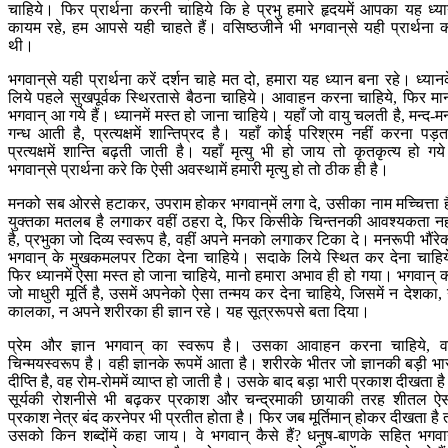
चाहिये। फिर प्रार्थना करनी चाहिये कि हे प्रभु हमारे हृदयमें आपका यह ध्य
कायम रहे, हम आपसे यही चाहते हैं। वसिष्ठजीने भी भगवान‍्से यही प्रार्थना 
थी।
भगवान‍्से यही प्रार्थना करें दर्शन चाहे मत दो, हमारा यह ध्यान बना रहे। ध्यान
लिये पहले सुखपूर्वक स्थिरतासे बैठना चाहिये। आवाहन करना चाहिये, फिर मा
भगवान् आ गये हैं। ध्यानमें मस्त हो जाना चाहिये। यहाँ जो वायु चलती है, मन्द-मन
गन्ध आती है, प्रत्यक्षमें शान्तिप्रद है। यहाँ कोई परिश्रम नहीं करना पड़त
प्रत्यक्षमें शान्ति बढ़ती जाती है। यहाँ मृत्यु भी हो जाय तो कृतकृत्य हो गय
भगवान‍्से प्रार्थना करे कि ऐसी अवस्थामें हमारी मृत्यु हो तो ठीक ही है।
मनको सब ओरसे हटाकर, उपराम होकर भगवान‍्में लगा दे, उसीका नाम मच्चित्ता ह
युक्तका मतलब है लगाकर वहीं ठहरा दे, फिर किसीके चिन्तनकी आवश्यकता नह
है, प्रभुका जो दिव्य स्वरूप है, वहीं अपने मनको लगाकर टिका दे। मनरूपी भौंरे
भगवान् के मुखकमलपर टिका देना चाहिये। सदाके लिये स्थित कर देना चाहिय
फिर ध्यानमें ऐसा मस्त हो जाना चाहिये, मानो हमारा अभाव ही हो गया। भगवान् 
जो माधुरी मूर्ति है, उसमें अपनेको ऐसा तन्मय कर देना चाहिये, जिसमें न देशका,
कालका, न अपने शरीरका ही ज्ञान रहे। यह सूत्ररूपसे बता दिया।
प्रेम और ज्ञान भगवान् का स्वरूप है। उसका आवाहन करना चाहिये, 
चिन्मयस्वरूप है। वही ज्ञानके रूपमें आता है। शरीरके भीतर जो ज्ञानकी बड़ी भा
दीप्ति है, वह रोम-रोममें व्याप्त हो जाती है। उसके बाद बड़ा भारी प्रकाश दीखता ह
सूर्यकी रोशनीसे भी बढ़कर प्रकाश और चन्द्रमाकी छायाकी तरह शीतल ऐ
प्रकाश नेत्र बंद करनेपर भी प्रतीत होता है। फिर जब मूर्तिमान् होकर दीखता है 
उसको किन शब्दोंमें कहा जाय। वे भगवान् कैसे हैं? धनुष-बाणके सहित भगवा