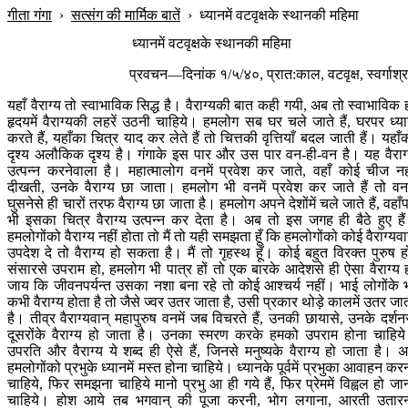
गीता गंगा
›
सत्संग की मार्मिक बातें
›
ध्यानमें वटवृक्षके स्थानकी महिमा
ध्यानमें वटवृक्षके स्थानकी महिमा
प्रवचन—दिनांक १/५/४०, प्रात:काल, वटवृक्ष, स्वर्गाश्
यहाँ वैराग्य तो स्वाभाविक सिद्ध है। वैराग्यकी बात कही गयी, अब तो स्वाभाविक 
हृदयमें वैराग्यकी लहरें उठनी चाहिये। हमलोग सब घर चले जाते हैं, घरपर ध्य
करते हैं, यहाँका चित्र याद कर लेते हैं तो चित्तकी वृत्तियाँ बदल जाती हैं। यहाँ
दृश्य अलौकिक दृश्य है। गंगाके इस पार और उस पार वन-ही-वन है। यह वैराग
उत्पन्न करनेवाला है। महात्मालोग वनमें प्रवेश कर जाते, वहाँ कोई चीज नह
दीखती, उनके वैराग्य छा जाता। हमलोग भी वनमें प्रवेश कर जाते हैं तो वनम
घुसनेसे ही चारों तरफ वैराग्य छा जाता है। हमलोग अपने देशोंमें चले जाते हैं, वहाँ
भी इसका चित्र वैराग्य उत्पन्न कर देता है। अब तो इस जगह ही बैठे हुए है
हमलोगोंको वैराग्य नहीं होता तो मैं तो यही समझता हूँ कि हमलोगोंको कोई वैराग्यवा
उपदेश दे तो वैराग्य हो सकता है। मैं तो गृहस्थ हूँ। कोई बहुत विरक्त पुरुष ह
संसारसे उपराम हो, हमलोग भी पात्र हों तो एक बारके आदेशसे ही ऐसा वैराग्य 
जाय कि जीवनपर्यन्त उसका नशा बना रहे तो कोई आश्चर्य नहीं। भाई लोगोंके 
कभी वैराग्य होता है तो जैसे ज्वर उतर जाता है, उसी प्रकार थोड़े कालमें उतर जा
है। तीव्र वैराग्यवान् महापुरुष वनमें जब विचरते हैं, उनकी छायासे, उनके दर्शन
दूसरोंके वैराग्य हो जाता है। उनका स्मरण करके हमको उपराम होना चाहिय
उपरति और वैराग्य ये शब्द ही ऐसे हैं, जिनसे मनुष्यके वैराग्य हो जाता है। 
हमलोगोंको प्रभुके ध्यानमें मस्त होना चाहिये। ध्यानके पूर्वमें प्रभुका आवाहन कर
चाहिये, फिर समझना चाहिये मानो प्रभु आ ही गये हैं, फिर प्रेममें विह्वल हो जा
चाहिये। होश आये तब भगवान् की पूजा करनी, भोग लगाना, आरती उतार