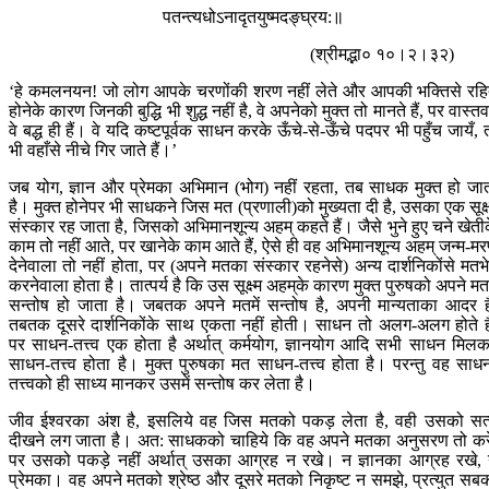
पतन्त्यधोऽनादृतयुष्मदङ्घ्रय:॥
(श्रीमद्भा० १०।२।३२)
‘हे कमलनयन! जो लोग आपके चरणोंकी शरण नहीं लेते और आपकी भक्तिसे रह
होनेके कारण जिनकी बुद्धि भी शुद्ध नहीं है, वे अपनेको मुक्त तो मानते हैं, पर वास्तवम
वे बद्ध ही हैं। वे यदि कष्टपूर्वक साधन करके ऊँचे-से-ऊँचे पदपर भी पहुँच जायँ, 
भी वहाँसे नीचे गिर जाते हैं।’
जब योग, ज्ञान और प्रेमका अभिमान (भोग) नहीं रहता, तब साधक मुक्त हो जा
है। मुक्त होनेपर भी साधकने जिस मत (प्रणाली)को मुख्यता दी है, उसका एक सूक्ष
संस्कार रह जाता है, जिसको अभिमानशून्य अहम‍् कहते हैं। जैसे भुने हुए चने खेती
काम तो नहीं आते, पर खानेके काम आते हैं, ऐसे ही वह अभिमानशून्य अहम‍् जन्म-म
देनेवाला तो नहीं होता, पर (अपने मतका संस्कार रहनेसे) अन्य दार्शनिकोंसे मतभ
करनेवाला होता है। तात्पर्य है कि उस सूक्ष्म अहम‍्के कारण मुक्त पुरुषको अपने मतम
सन्तोष हो जाता है। जबतक अपने मतमें सन्तोष है, अपनी मान्यताका आदर ह
तबतक दूसरे दार्शनिकोंके साथ एकता नहीं होती। साधन तो अलग-अलग होते है
पर साधन-तत्त्व एक होता है अर्थात् कर्मयोग, ज्ञानयोग आदि सभी साधन मिल
साधन-तत्त्व होता है। मुक्त पुरुषका मत साधन-तत्त्व होता है। परन्तु वह साध
तत्त्वको ही साध्य मानकर उसमें सन्तोष कर लेता है।
जीव ईश्वरका अंश है, इसलिये वह जिस मतको पकड़ लेता है, वही उसको सत
दीखने लग जाता है। अत: साधकको चाहिये कि वह अपने मतका अनुसरण तो कर
पर उसको पकड़े नहीं अर्थात् उसका आग्रह न रखे। न ज्ञानका आग्रह रखे,
प्रेमका। वह अपने मतको श्रेष्ठ और दूसरे मतको निकृष्ट न समझे, प्रत्युत सब