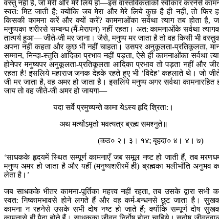
वस्तु नहीं है, जो मेरी और मेरे लिये हो—इस वास्तविकताको स्वीकार करनेसे काम
स्वत: मिट जाती है; क्योंकि जब मेरा और मेरे लिये कुछ है ही नहीं, तो फिर 
किसकी कामना करें और क्यों करें? कामनाओंका सर्वथा त्याग तब होता है, 
मनुष्यका शरीरसे सम्बन्ध (मैं-मेरापन) नहीं रहता। अत: कामनाओंके सर्वथा त्याग
तात्पर्य हुआ— जीते-जी मर जाना। जैसे, मनुष्य मर जाता है तो वह किसी भी वस्तु
अपना नहीं कहता और कुछ भी नहीं चाहता। उसपर अनुकूलता-प्रतिकूलता, मा
सम्मान, निन्दा-स्तुति आदिका प्रभाव नहीं पड़ता, ऐसे ही कामनाओंका सर्वथा त्य
होनेपर मनुष्यपर अनुकूलता-प्रतिकूलता आदिका प्रभाव तो पड़ता नहीं और जी
रहता है! इसलिये महाराज जनक देहके रहते हुए भी ‘विदेह’ कहलाते थे। जो जीत
जी मर जाता है, वह अमर हो जाता है। इसलिये मनुष्य अगर सर्वथा कामनारहित 
जाय तो वह जीते-जी अमर हो जायगा—
यदा सर्वे प्रमुच्यन्ते कामा येऽस्य हृदि श्रिता:।
अथ मर्त्योऽमृतो भवत्यत्र ब्रह्म समश्नुते॥
(कठ० २। ३। १४; बृहदा० ४। ४। ७)
‘साधकके हृदयमें स्थित सम्पूर्ण कामनाएँ जब समूल नष्ट हो जाती हैं, तब मरणधर्
मनुष्य अमर हो जाता है और यहीं (मनुष्यशरीरमें ही) ब्रह्मका भलीभाँति अनुभव 
लेता है।’
जब साधकके भीतर कामना-पूर्तिका महत्त्व नहीं रहता, तब उसके द्वारा सभी कर
स्वत: निष्कामभावसे होने लगते हैं और वह कर्म-बन्धनसे छूट जाता है। सुख
कामना न रहनेसे उसके सभी दोष नष्ट हो जाते हैं; क्योंकि सम्पूर्ण दोष सुख
कामनासे ही पैदा होते हैं। साधकका जीवन निर्दोष होना चाहिये। सदोष जीवनवा