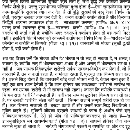
जब मनुष्य किसी कामनाकी पूर्तिका सुख लेता है, तभी बुद्धि उस कामको करने
निर्णय लेती है। परन्तु सुखभोगका परिणाम दु:ख होता है—ऐसा समझनेवाला मनुष
कामना-पूर्तिके सुखका त्याग कर देता है तो बुद्धि सुखभोगमें प्रवृत्तिका निर्णय नह
लेती, प्रत्युत उसका त्याग कर देती है। करण कर्ताके अधीन होता है और क्रिया
सिद्धिमें अत्यन्त उपकारक होता है—‘साधकतमं करणम्’ (पाणि० अ०१।४।
परन्तु कर्ता स्वतन्त्र होता है—‘स्वतन्त्र: कर्त्ता’ (पाणि० अ० १। ४। ५४
स्वरूप भी कर्ता नहीं है; क्योंकि अगर स्वरूपमें कर्तापन होता तो वह कभी मिट
नहीं। इसलिये गीतामें भगवान‍्ने स्वरूपमें कर्तापनका निषेध किया है—‘शरीरस्थोऽ
कौन्तेय न करोति न लिप्यते’ (गीता १३। ३१)। वास्तवमें जो भोक्ता (सुखी-दु:ख
होता है, वही कर्ता होता है।
अब यह विचार करें कि भोक्ता कौन है? भोक्ता न तो सत् हो सकता है, न असत् 
सकता है; क्योंकि सत् में भोक्तापनका अभाव है और असत् में भोक्तापन सम्भव 
नहीं है। जब साधक विवेकपूर्वक शरीरसे सर्वथा सम्बन्ध-विच्छेद कर लेता है, जो 
वास्तवमें है, तब न कर्ता रहता है, न भोक्ता रहता है, प्रत्युत एक चिन्मय सत्ता रह
है। इससे सिद्ध होता है कि वास्तवमें कोई कर्ता-भोक्ता नहीं है, केवल माना हुआ ह
यहाँ एक बात ध्यान देनेकी है कि ज्ञान होनेपर जब साधकका ‘शरीर’से सम्बन्ध नह
रहता, तब उसका ‘शरीरी’से भी सम्बन्ध नहीं रहता। कारण कि शरीरके सम्बन्धसे 
चिन्मय सत्ता ‘शरीरी’ कहलाती है। शरीरका सम्बन्ध छूटनेपर चिन्मय सत्ता तो रह
है, पर उसकी ‘शरीरी’ संज्ञा नहीं रहती। चिन्मय सत्तामें सम्पूर्ण शरीरी एक हो जा
हैं। उस चिन्मय सत्ताको ही ‘ब्रह्म’ कहते हैं और उसमें स्वत:सिद्ध स्थितिको 
मुक्ति कहते हैं। मुक्तिमें जीवका ब्रह्मसे साधर्म्य हो जाता है अर्थात् जैसे ब्रह
सच्चिदानन्दस्वरूप है, ऐसे ही जीव भी सच्चिदानन्दस्वरूप हो जाता है—‘इ
ज्ञानमुपाश्रित्य मम साधर्म्यमागता:’ (गीता १४। २)। साधर्म्य होनेपर जीव जन्
मरणसे मुक्त हो जाता है—‘सर्गेऽपि नोपजायन्ते प्रलये न व्यथन्ति च’ और वह शुद्