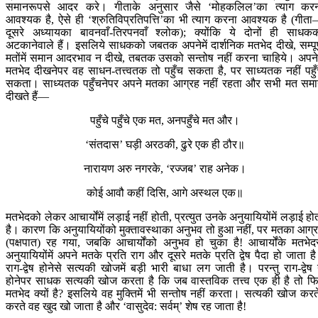
समानरूपसे आदर करे। गीताके अनुसार जैसे ‘मोहकलिल’का त्याग कर
आवश्यक है, ऐसे ही ‘श्रुतिविप्रतिपत्ति’का भी त्याग करना आवश्यक है (गीत
दूसरे अध्यायका बावनवाँ-तिरपनवाँ श्लोक); क्योंकि ये दोनों ही साधक
अटकानेवाले हैं। इसलिये साधकको जबतक अपनेमें दार्शनिक मतभेद दीखे, सम्पूर
मतोंमें समान आदरभाव न दीखे, तबतक उसको सन्तोष नहीं करना चाहिये। अपनेम
मतभेद दीखनेपर वह साधन-तत्त्वतक तो पहुँच सकता है, पर साध्यतक नहीं पहु
सकता। साध्यतक पहुँचनेपर अपने मतका आग्रह नहीं रहता और सभी मत सम
दीखते हैं—
पहुँचे पहुँचे एक मत, अनपहुँचे मत और।
‘संतदास’ घड़ी अरठकी, ढुरे एक ही ठौर॥
नारायण अरु नगरके, ‘रज्जब’ राह अनेक।
कोई आवौ कहीं दिसि, आगे अस्थल एक॥
मतभेदको लेकर आचार्योंमें लड़ाई नहीं होती, प्रत्युत उनके अनुयायियोंमें लड़ाई हो
है। कारण कि अनुयायियोंको मुक्तावस्थाका अनुभव तो हुआ नहीं, पर मतका आग्
(पक्षपात) रह गया, जबकि आचार्योंको अनुभव हो चुका है! आचार्योंके मतभेद
अनुयायियोंमें अपने मतके प्रति राग और दूसरे मतके प्रति द्वेष पैदा हो जाता ह
राग-द्वेष होनेसे सत्यकी खोजमें बड़ी भारी बाधा लग जाती है। परन्तु राग-द्वेष
होनेपर साधक सत्यकी खोज करता है कि जब वास्तविक तत्त्व एक ही है तो फ
मतभेद क्यों है? इसलिये वह मुक्तिमें भी सन्तोष नहीं करता। सत्यकी खोज करत
करते वह खुद खो जाता है और ‘वासुदेव: सर्वम्’ शेष रह जाता है!