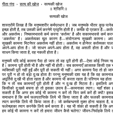
गीता गंगा
›
सत्य की खोज
›
सत्यकी खोज
॥ श्रीहरि:॥
सत्यकी खोज
शास्त्रोंमें लिखा है कि मनुष्यशरीर कर्मप्रधान है। जब मनुष्यके भीतर कुछ पाने
इच्छा होती है, तब उसकी कर्म करनेमें प्रवृत्ति होती है। कर्मके दो प्रकार हैं—कर्तव
और अकर्तव्य। निष्कामभावसे कर्म करना ‘कर्तव्य’ है और सकामभावसे कर्म कर
‘अकर्तव्य’ है। अकर्तव्यका मूल कारण है—संयोगजन्य सुखकी कामना। अप
सुखकी कामना मिटनेपर अकर्तव्य नहीं होता। अकर्तव्य न होनेपर कर्तव्यका पा
अपने-आप होता है। जो साधन अपने-आप होता है, वह असली होता है और 
साधन किया जाता है, वह नकली होता है।
मनुष्यमें यदि कोई कामना पैदा हो जाय तो वह पूरी होगी ही—ऐसा कोई नियम नह
है। कामना पूरी होती भी है और नहीं भी होती। सब कामनाएँ आजतक किसी एक 
व्यक्तिकी पूरी नहीं हुईं और पूरी हो सकती भी नहीं। अगर कामना पैदा तो हो जा
पर पूरी न हो तो बड़ा दु:ख होता है! परन्तु मनुष्यकी दशा यह है कि वह कामना
अपूर्तिसे दु:खी भी होता रहता है और कामना भी करता रहता है! परिणाम यह होता 
कि न तो सब कामनाएँ पूरी होती हैं और न दु:ख ही मिटता है। इसलिये अ
किसीको दु:खसे बचना हो तो इसका उपाय है—कामनाका त्याग। यहाँ शंका 
सकती है कि अगर हम कोई भी कामना न करें तो फिर कर्म करें ही क्यों? इस
समाधान है कि कर्म फलप्राप्तिके लिये भी किया जाता है और फलकी कामना
त्याग करनेके लिये भी किया जाता है। जो कर्मबन्धनसे मुक्त होना चाहता है, 
फलेच्छाका त्याग करनेके लिये कर्म करता है। यह भी शंका हो सकती है कि अ
हम कोई भी कामना न करें तो हमारा जीवन कैसे चलेगा? जीवन-निर्वाहके लिये 