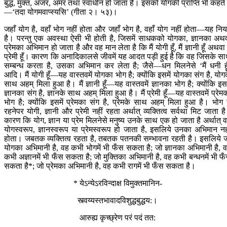
बुद्ध, मुक्त, अजर, अमर तथा स्वाधीन हो जाता है। इसको योगकी प्राप्ति भी कहते ह
—‘तदा योगमवाप्स्यसि’ (गीता २। ५३)।
जहाँ योग है, वहाँ भोग नहीं होता और जहाँ भोग है, वहाँ योग नहीं होता—यह नि
है। परन्तु एक अवस्था ऐसी भी होती है, जिसमें साधकको योगका, ज्ञानका अथ
प्रेमका अभिमान हो जाता है और वह मान लेता है कि मैं योगी हूँ, मैं ज्ञानी हूँ अथवा म
प्रेमी हूँ। कारण कि अनादिकालसे जीवमें यह आदत पड़ी हुई है कि वह जिसके स
सम्बन्ध करता है, उसका अभिमान कर लेता है; जैसे—धन मिलनेसे ‘मैं धनी हू
आदि। मैं योगी हूँ—यह वास्तवमें योगका भोग है; क्योंकि इसमें योगका संग है, योग
साथ अहम‍् मिला हुआ है। मैं ज्ञानी हूँ—यह वास्तवमें ज्ञानका भोग है; क्योंकि इसम
ज्ञानका संग है, ज्ञानके साथ अहम‍् मिला हुआ है। मैं प्रेमी हूँ—यह वास्तवमें प्रेम
भोग है; क्योंकि इसमें प्रेमका संग है, प्रेमके साथ अहम‍् मिला हुआ है। भोग
रहनेपर योगी, ज्ञानी और प्रेमी नहीं रहता अर्थात् व्यक्तित्व सर्वथा मिट जाता ह
कारण कि योग, ज्ञान या प्रेम मिलनेसे मनुष्य उनके साथ एक हो जाता है अर्थात् 
योगस्वरूप, ज्ञानस्वरूप या प्रेमस्वरूप हो जाता है, इसलिये उनका अभिमान नह
होता। जबतक व्यक्तित्व रहता है, तबतक पतनकी सम्भावना रहती है। इसलिये 
योगका अभिमानी है, वह कभी भोगमें भी फँस सकता है; जो ज्ञानका अभिमानी है, 
कभी अज्ञानमें भी फँस सकता है; जो मुक्तिका अभिमानी है, वह कभी बन्धनमें भी फ
सकता है*; जो प्रेमका अभिमानी है, वह कभी रागमें भी फँस सकता है।
* येऽन्येऽरविन्दाक्ष विमुक्तमानिन-
स्त्वय्यस्तभावादविशुद्धबुद्धय:।
आरुह्य कृच्छ्रेण परं पदं तत: