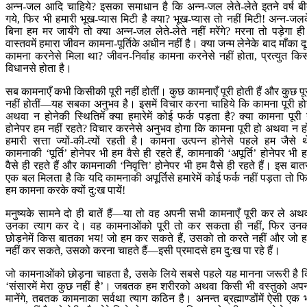
अन्न-जल आदि चाहिये? इसका समाधान है कि अन्न-जल लेते-लेते इतने वर्ष ब
गये, फिर भी हमारी भूख-प्यास मिटी है क्या? भूख-प्यास तो नहीं मिटी! अन्न-जल
बिना हम मर जायँगे तो क्या अन्न-जल लेते-लेते नहीं मरेंगे? मरना तो पड़ेगा ह
वास्तवमें हमारा जीवन कामना-पूर्तिके अधीन नहीं है। क्या जन्म लेनेके बाद माँका द
कामना करनेसे मिला था? जीवन-निर्वाह कामना करनेसे नहीं होता, प्रत्युत कि
विधानसे होता है।
सब कामनाएँ कभी किसीकी पूरी नहीं होतीं। कुछ कामनाएँ पूरी होती हैं और कुछ पू
नहीं होतीं—यह सबका अनुभव है। इसमें विचार करना चाहिये कि कामना पूरी हो
अथवा न होनेकी स्थितिमें क्या हमारेमें कोई फर्क पड़ता है? क्या कामना पूरी
होनेपर हम नहीं रहते? विचार करनेसे अनुभव होगा कि कामना पूरी हो अथवा न ह
हमारी सत्ता ज्यों-की-त्यों रहती है। कामना उत्पन्न होनेसे पहले हम जैसे थ
कामनाकी ‘पूर्ति’ होनेपर भी हम वैसे ही रहते हैं, कामनाकी ‘अपूर्ति’ होनेपर भी 
वैसे ही रहते हैं और कामनाकी ‘निवृत्ति’ होनेपर भी हम वैसे ही रहते हैं। इस बात
एक बल मिलता है कि यदि कामनाकी अपूर्तिसे हमारेमें कोई फर्क नहीं पड़ता तो फ
हम कामना करके क्यों दु:ख पायें!
मनुष्यके सामने दो ही बातें हैं—या तो वह अपनी सभी कामनाएँ पूरी कर ले अथ
उनका त्याग कर दे। वह कामनाओंको पूरी तो कर सकता ही नहीं, फिर उन
छोड़नेमें किस बातका भय! जो हम कर सकते हैं, उसको तो करते नहीं और जो 
नहीं कर सकते, उसको करना चाहते हैं—इसी प्रमादसे हम दु:ख पा रहे हैं।
जो कामनाओंको छोड़ना चाहता है, उसके लिये सबसे पहले यह मानना जरूरी है 
‘संसारमें मेरा कुछ नहीं है’। जबतक हम शरीरको अथवा किसी भी वस्तुको अप
मानेंगे, तबतक कामनाका सर्वथा त्याग कठिन है। अनन्त ब्रह्माण्डोंमें ऐसी एक 