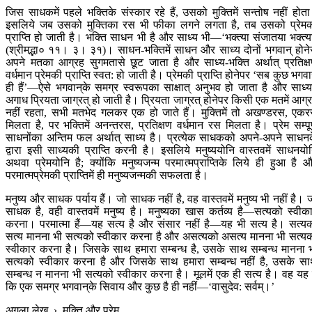
जिस साधकमें पहले भक्तिके संस्कार रहे हैं, उसको मुक्तिमें सन्तोष नहीं होत
इसलिये जब उसको मुक्तिका रस भी फीका लगने लगता है, तब उसको प्रेम
प्राप्ति हो जाती है। भक्ति साधन भी है और साध्य भी—‘भक्त्या संजातया भक्त्य
(श्रीमद्भा० ११। ३। ३१)। साधन-भक्तिमें साधन और साध्य दोनों भगवान‍् होने
अपने मतका आग्रह सुगमतासे छूट जाता है और साध्य-भक्ति अर्थात् प्रतिक्
वर्धमान प्रेमकी प्राप्ति स्वत: हो जाती है। प्रेमकी प्राप्ति होनेपर ‘सब कुछ भगवान
ही हैं’—ऐसे भगवान‍्के समग्र स्वरूपका साक्षात् अनुभव हो जाता है और साध्यम
अगाध प्रियता जाग्रत् हो जाती है। प्रियता जाग्रत् होनेपर किसी एक मतमें आग्
नहीं रहता, सभी मतभेद गलकर एक हो जाते हैं। मुक्तिमें तो अखण्डरस, एक
मिलता है, पर भक्तिमें अनन्तरस, प्रतिक्षण वर्धमान रस मिलता है। प्रेम सम्पूर
साधनोंका अन्तिम फल अर्थात् साध्य है। प्रत्येक साधकको अपने-अपने साधन
द्वारा इसी साध्यकी प्राप्ति करनी है। इसलिये मनुष्ययोनि वास्तवमें साधनयो
अथवा प्रेमयोनि है; क्योंकि मनुष्यजन्म परमात्मप्राप्तिके लिये ही हुआ है 
परमात्मप्रेमकी प्राप्तिमें ही मनुष्यजन्मकी सफलता है।
मनुष्य और साधक पर्याय हैं। जो साधक नहीं है, वह वास्तवमें मनुष्य भी नहीं है। 
साधक है, वही वास्तवमें मनुष्य है। मनुष्यका खास कर्तव्य है—सत्यको स्वीक
करना। परमात्मा हैं—यह सत्य है और संसार नहीं है—यह भी सत्य है। सत्य
सत्य मानना भी सत्यको स्वीकार करना है और असत्यको असत्य मानना भी सत्य
स्वीकार करना है। जिसके साथ हमारा सम्बन्ध है, उसके साथ सम्बन्ध मानना 
सत्यको स्वीकार करना है और जिसके साथ हमारा सम्बन्ध नहीं है, उसके स
सम्बन्ध न मानना भी सत्यको स्वीकार करना है। मूलमें एक ही सत्य है। वह यह 
कि एक समग्र भगवान‍्के सिवाय और कुछ है ही नहीं—‘वासुदेव: सर्वम्।’
अगला लेख
›
मुक्ति और प्रेम