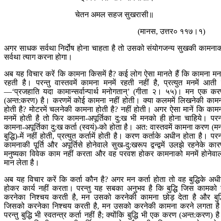
चेतन अमल सहज सुखरासी॥
(मानस, उत्तर० ११७।१)
अगर साधक सर्वथा निर्दोष होना चाहता है तो उसको संयोगजन्य सुखकी कामना
सर्वथा त्याग करना होगा।
अब यह विचार करें कि कामना किसमें है? कई लोग ऐसा मानते हैं कि कामना मनम
रहती है। परन्तु वास्तवमें कामना मनमें रहती नहीं है, प्रत्युत मनमें आती 
—‘प्रजहाति यदा कामान्सर्वान्पार्थ मनोगतान्’ (गीता २। ५५)। मन एक क
(अन्त:करण) है। करणमें कोई कामना नहीं होती। क्या कलममें लिखनेकी काम
होती है? मोटरमें चलनेकी कामना होती है? नहीं होती। अगर ऐसा मानें कि काम
मनमें होती है तो फिर कामना-अपूर्तिका दु:ख भी मनको ही होना चाहिये। परन्
कामना-अपूर्तिका दु:ख कर्ता (स्वयं)-को होता है। अत: वास्तवमें कामना करण (म
बुद्धि)-में नहीं होती, प्रत्युत कर्तामें होती है। करण कर्ताके अधीन होता है। परन्
कामनाकी पूर्ति और अपूर्तिसे होनेवाले सुख-दु:खरूप द्वन्द्वमें उलझे रहनेके का
मनुष्यका विवेक काम नहीं करता और वह परवश होकर कामनाको मनमें होनेवा
मान लेता है।
अब यह विचार करें कि कर्ता कौन है? अगर मन कर्ता होता तो वह बुद्धिके अध
होकर कार्य नहीं करता। परन्तु यह सबका अनुभव है कि बुद्धि जिस कामको
करनेका निश्चय करती है, मन उसको करनेकी कामना छोड़ देता है और बुद्
जिसको करनेका निश्चय करती है, मन उसको करनेकी कामना करने लगता ह
परन्तु बुद्धि भी स्वतन्त्र कर्ता नहीं है; क्योंकि बुद्धि भी एक करण (अन्त:करण) ह