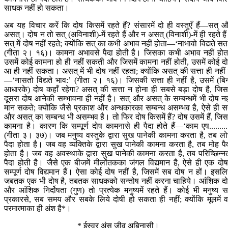
साधक नहीं हो सकता।
अब यह विचार करें कि दोष किसमें रहते हैं? संसारमें दो ही वस्तुएँ हैं—सत् 
असत्। दोष न तो सत् (अविनाशी)-में रहते हैं और न असत् (विनाशी)-में ही रहते है
सत् में दोष नहीं रहते; क्योंकि सत् का कभी अभाव नहीं होता—‘नाभावो विद्यते सत
(गीता २। १६)। कामना अभावसे पैदा होती है। जिसका कभी अभाव नहीं होत
उसमें कोई कामना हो ही नहीं सकती और जिसमें कामना नहीं होती, उसमें कोई द
आ ही नहीं सकता। असत् में भी दोष नहीं रहता; क्योंकि असत् की सत्ता ही नहीं 
—‘नासतो विद्यते भाव:’ (गीता २। १६)। जिसकी सत्ता ही नहीं है, उसमें (बि
आधारके) दोष कहाँ रहेगा? असत् की सत्ता न होना ही सबसे बड़ा दोष है, जिसम
दूसरा दोष आनेकी सम्भावना ही नहीं है। सत् और असत् के सम्बन्धमें भी दोष नह
मान सकते; क्योंकि जैसे प्रकाश और अन्धकारका सम्बन्ध असम्भव है, ऐसे ही स
और असत् का सम्बन्ध भी असम्भव है। तो फिर दोष किसमें हैं? दोष उसमें हैं, जिसम
कामना है। कारण कि सम्पूर्ण दोष कामनासे ही पैदा होते हैं—‘काम एष.........
(गीता ३। ३७)। जब मनुष्य वस्तुके द्वारा सुख पानेकी कामना करता है, तब ल
पैदा होता है। जब वह व्यक्तिके द्वारा सुख पानेकी कामना करता है, तब मोह पै
होता है। जब वह अवस्थाके द्वारा सुख पानेकी कामना करता है, तब परिच्छिन्न
पैदा होती है। जैसे एक बीजमें मीलोंतकका जंगल विद्यमान है, ऐसे ही एक दोषम
सम्पूर्ण दोष विद्यमान हैं। ऐसा कोई दोष नहीं है, जिसमें सब दोष न हों। इसलि
जबतक एक भी दोष है, तबतक साधकको सन्तोष नहीं करना चाहिये। आंशिक द
और आंशिक निर्दोषता (गुण) तो प्रत्येक मनुष्यमें रहते हैं। कोई भी मनुष्य 
प्रकारसे, सब समय और सबके लिये दोषी हो सकता ही नहीं; क्योंकि मूलमें 
परमात्माका ही अंश है*।
* ईस्वर अंस जीव अबिनासी।