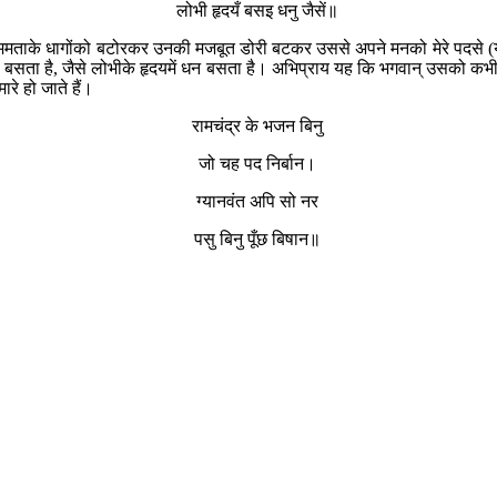
लोभी हृदयँ बसइ धनु जैसें॥
बकी ममताके धागोंको बटोरकर उनकी मजबूत डोरी बटकर उससे अपने मनको मेरे पदसे (
 ही बसता है, जैसे लोभीके हृदयमें धन बसता है। अभिप्राय यह कि भगवान् उसको कभी अ
े हो जाते हैं।
रामचंद्र के भजन बिनु
जो चह पद निर्बान।
ग्यानवंत अपि सो नर
पसु बिनु पूँछ बिषान॥