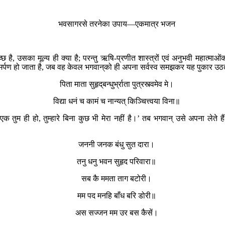
भवसागरसे तरनेका उपाय—एकमात्र भजन
तुच्छ है, उसका मूल्य ही क्या है; परन्तु ऋषि-प्रणीत शास्त्रों एवं अनुभवी महा
र्पण हो जाता है, जब वह केवल भगवान‍्को ही अपना सर्वस्व समझकर यह पुकार उठ
पिता माता सुहृद‍्बन्धुर्भ्राता पुत्रस्त्वमेव मे।
विद्या धनं च कामं च नान्यत् किञ्चित्त्वया विना॥
ेवल एक तुम ही हो, तुम्हारे बिना कुछ भी मेरा नहीं है।’ तब भगवान् उसे अपना ले
जननी जनक बंधु सुत दारा।
तनु धनु भवन सुहृद परिवारा॥
सब कै ममता ताग बटोरी।
मम पद मनहि बाँध बरि डोरी॥
अस सज्जन मम उर बस कैसें।