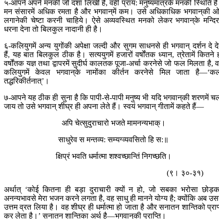
५-आपने अपने मनकी जो दशा लिखी है, वही प्राय: मनुष्यमात्रके मनकी स्थिति ह
मन संसारमें अधिक रमता है और भगवान‍्में कम। उसे अधिकाधिक भगवान‍्की 
लगानेकी चेष्टा करनी चाहिये। ऐसे अव्यवस्थित मनको लेकर भगवान‍्के मन्दिरम
धरना देना तो बिलकुल नादानी ही है।
६-कलियुगमें अन्य युगोंकी अपेक्षा जल्दी और सुगम साधनसे ही भगवान् दर्शन दे दे
हैं, यह बात बिलकुल ठीक है। सत्ययुगमें हजारों वर्षोंतक ध्यान, त्रेतामें कितने 
वर्षोंतक यज्ञ तथा द्वापरमें सुदीर्घ कालतक पूजा-अर्चा करनेसे जो फल मिलता है, 
कलियुगमें केवल भगवान‍्के नामोंका कीर्तन करनेसे मिल जाता है—‘क
तद्धरिकीर्तनात्’।
७-आपने यह ठीक ही सुना है कि पापी-से-पापी मनुष्य भी यदि भगवान‍्की शरणमें च
जाय तो उसे भगवान् शीघ्र ही अपना लेते हैं। स्वयं भगवान् गीतामें कहते हैं—
अपि चेत्सुदुराचारो भजते मामनन्यभाक्।
साधुरेव स मन्तव्य: सम्यग्व्यवसितो हि स:॥
क्षिप्रं भवति धर्मात्मा शश्वच्छान्तिं निगच्छति।
(९। ३०-३१)
अर्थात् ‘कोई कितना ही बड़ा दुराचारी क्यों न हो, जो सबका भरोसा छोड़
अनन्यभावसे मेरा भजन करने लगता है, वह साधु ही मानने योग्य है; क्योंकि अब उस
उत्तम व्रत लिया है। वह शीघ्र ही धर्मात्मा हो जाता है और सनातन शान्तिको प्राप
कर लेता है।’ सनातन शान्तिका अर्थ है—भगवान‍्की प्राप्ति।