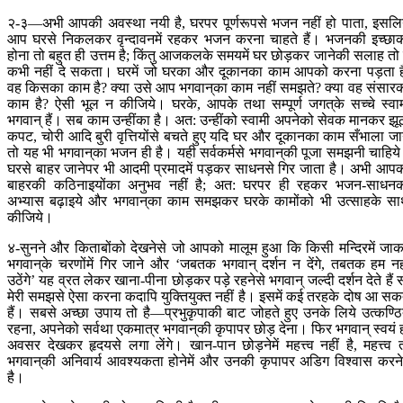
२-३—अभी आपकी अवस्था नयी है, घरपर पूर्णरूपसे भजन नहीं हो पाता, इसलि
आप घरसे निकलकर वृन्दावनमें रहकर भजन करना चाहते हैं। भजनकी इच्छा
होना तो बहुत ही उत्तम है; किंतु आजकलके समयमें घर छोड़कर जानेकी सलाह तो म
कभी नहीं दे सकता। घरमें जो घरका और दूकानका काम आपको करना पड़ता ह
वह किसका काम है? क्या उसे आप भगवान‍्का काम नहीं समझते? क्या वह संसार
काम है? ऐसी भूल न कीजिये। घरके, आपके तथा सम्पूर्ण जगत‍्के सच्चे स्वा
भगवान् हैं। सब काम उन्हींका है। अत: उन्हींको स्वामी अपनेको सेवक मानकर झू
कपट, चोरी आदि बुरी वृत्तियोंसे बचते हुए यदि घर और दूकानका काम सँभाला ज
तो यह भी भगवान‍्का भजन ही है। यही सर्वकर्मसे भगवान‍्की पूजा समझनी चाहिय
घरसे बाहर जानेपर भी आदमी प्रमादमें पड़कर साधनसे गिर जाता है। अभी आप
बाहरकी कठिनाइयोंका अनुभव नहीं है; अत: घरपर ही रहकर भजन-साधन
अभ्यास बढ़ाइये और भगवान‍्का काम समझकर घरके कामोंको भी उत्साहके स
कीजिये।
४-सुनने और किताबोंको देखनेसे जो आपको मालूम हुआ कि किसी मन्दिरमें जा
भगवान‍्के चरणोंमें गिर जाने और ‘जबतक भगवान् दर्शन न देंगे, तबतक हम नह
उठेंगे’ यह व्रत लेकर खाना-पीना छोड़कर पड़े रहनेसे भगवान् जल्दी दर्शन देते हैं 
मेरी समझसे ऐसा करना कदापि युक्तियुक्त नहीं है। इसमें कई तरहके दोष आ सक
हैं। सबसे अच्छा उपाय तो है—प्रभुकृपाकी बाट जोहते हुए उनके लिये उत्कण्ठ
रहना, अपनेको सर्वथा एकमात्र भगवान‍्की कृपापर छोड़ देना। फिर भगवान् स्वयं 
अवसर देखकर हृदयसे लगा लेंगे। खान-पान छोड़नेमें महत्त्व नहीं है, महत्त्व 
भगवान‍्की अनिवार्य आवश्यकता होनेमें और उनकी कृपापर अडिग विश्वास करनेम
है।