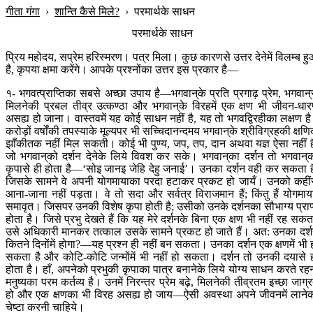
गीता गंगा
›
शान्ति कैसे मिले?
›
परमार्थके साधन
परमार्थके साधन
प्रिय महोदय, सप्रेम हरिस्मरण। पत्र मिला। कुछ कारणसे उत्तर देनेमें विलम्ब ह
है, कृपया क्षमा करेंगे। आपके प्रश्नोंका उत्तर इस प्रकार है—
१- भगवत्प्राप्तिका सबसे अच्छा उपाय है—भगवान‍्के प्रति प्रगाढ़ प्रेम, भगवान‍्
मिलनेकी प्रबल तीव्र उत्कण्ठा और भगवान‍्के विरहमें एक क्षण भी जीवन-धा
असह्य हो जाना। वास्तवमें यह कोई साधन नहीं है, यह तो भगवद्विरहीका लक्षण ह
करोड़ों वर्षोंकी तपस्याके मूल्यपर भी सच्चिदानन्दमय भगवान‍्के श्रीविग्रहकी क्षण
झाँकीतक नहीं मिल सकती। कोई भी पुण्य, जप, तप, दान अथवा यज्ञ ऐसा नहीं ह
जो भगवान‍्को दर्शन देनेके लिये विवश कर सके। भगवान‍्का दर्शन तो भगवान‍्
कृपासे ही होता है—‘सोइ जानइ जेहि देहु जनाई’। उनका दर्शन वही कर सकता ह
जिसके सामने वे अपनी योगमायाका परदा हटाकर प्रकट हो जायँ। उनको कहीं
आना-जाना नहीं पड़ता। वे तो सदा और सर्वत्र विराजमान हैं; किंतु हैं योगमाय
समावृत। जिसपर उनकी विशेष कृपा होती है; उसीको उनके दर्शनका सौभाग्य प्राप
होता है। जिसे प्रभु देखते हैं कि यह मेरे दर्शनके बिना एक क्षण भी नहीं रह सकत
उसे अधिकारी मानकर तत्काल उसके सामने प्रकट हो जाते हैं। अत: उनका दर्
कितने दिनोंमें होगा?—यह प्रश्न ही नहीं बन सकता। उनका दर्शन एक क्षणमें भी 
सकता है और कोटि-कोटि जन्मोंमें भी नहीं हो सकता। दर्शन तो उनकी दयासे 
होता है। हाँ, अपनेको प्रभुकी कृपाका पात्र बनानेके लिये योग्य साधन करते रह
मनुष्यका परम कर्तव्य है। उनमें निरन्तर प्रेम बढ़े, मिलनेकी तीव्रतम इच्छा जाग्र
हो और एक क्षणका भी विरह असह्य हो जाय—ऐसी अवस्था अपने जीवनमें लाने
चेष्टा करनी चाहिये।