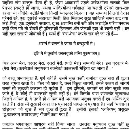
यहाँका संग वस्तुत: वैसा ही है, जैसा आकाशमें उड़ते पखेरुओंका रातको कि
पेड़पर इकट्ठे हो जाना, अथवा यात्रियोंका धर्मशाला या चलती ट्रेनमें साथ-स
रहना, या गाँवोंके बटोहियोंका किसी प्याऊपर मिलना। यह सम्बन्ध कितनी देरक
प्रेमसे रहे, एक-दूसरेसे सहायता मिली, हिल-मिलकर सुख-शान्तिसे समय कट गय
लड़े-भिड़े, एक-दूसरेको सताया, दु:ख-अशान्ति बनी रही और लड़ाईके परिणामस्वर
कहीं फँस गये तो बीचमें ही पुलिसकी हिरासत और जेलकी हवा भी खानी पड़ी। ब
यही दशा संसारी जीवोंकी है। व्यर्थ ही ‘मेरा-मेरा’ करके सब मरे जा रहे हैं—
अशनं मे वसनं मे जाया मे बन्धुवर्गो मे।
इति मे मे कुर्वाणं कालवृको हन्ति पुरुषाजम्॥
‘यह अन्न मेरा, वस्त्र मेरा, स्त्री मेरी, (पति मेरा) सम्बन्धी मेरे। इस प्रकार मे-
(मेरा-मेरा) करनेवाले मनुष्यरूप बकरेको कालरूपी भेड़िया खा जाता है।’
जो वस्तु अभावयुक्त है, पूर्ण नहीं है, उसमें सुख कहाँ; कमीका दु:ख सदा ही शूल
तरह चुभता रहता है। फिर जो आज है, कल बिछुड़ जायगी; हमसे अलग हो जायग
उसमें तो सुखकी कल्पना ही मूर्खता है। इस दृष्टिसे, जगत‍्में जो लोग सुखी सम
जाते हैं, वे कोई भी वास्तवमें सुखी नहीं हैं। वरं जिनके पास संसारके सुखसा
जितने अधिक हैं, वे उतने ही अधिक बड़े अभावका अनुभव करते हैं एवं अधिक दु:
रहते हैं। संसारमें सुखकी आशा एक प्रकारसे पागलका प्रयास है। यहाँ ‘भगवान‍्
छोड़कर’ जो कुछ है सब दु:ख-ही-दु:ख है। इसीसे इसको ‘अनित्यम् असुखम
‘दु:खालयम् अशाश्वतम्’ गीतामें कहा गया है।
जबतक भगवान‍्का आश्रय नहीं किया जाता—तबतक मनुष्यका दु:ख नहीं छ