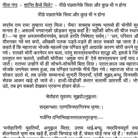
गीता गंगा
›
शान्ति कैसे मिले?
›
पीछे पछतानेके सिवा और कुछ भी न होगा
पीछे पछतानेके सिवा और कुछ भी न होगा
सप्रेम राम राम! तुम्हारा पत्र मिला। भैया! सचमुच मनुष्य भ्रमसे ही भोगोंमें स
मानता है। असलमें भगवान‍्को छोड़कर सुख कहाँ है? यहाँकी कौन-सी चीज स्था
है?—‘मा कुरु धनजनयौवनगर्वम्, कालो हरति निमेषात् सर्वम्।’ ‘धन, परिवार 
यौवनका गर्व मत करो, आँखकी पलक पड़ते-पड़ते ही काल सबको खा जाता है
कहते हैं कि महाराजा भोजके महलमें एक पण्डित बुरी आदतके कारण चोरी करने घ
गये। रातको चोरी करनेपर मन चला, परंतु शास्त्रवचनोंपर श्रद्धा थी; इससे वे ज
वस्तुपर मन चलाते, उसीकी चोरीका ‘अमुक पाप है’ ऐसे शास्त्रवचन उन्हें याद
जाते। रातभर उन्होंने यों ही सोचने-सोचनेमें बिता दिया। प्रात:काल जब महारा
भोजके जगनेका समय हुआ, तब पण्डित पलंगके नीचे छिप गये। महाराजा भोज 
सोकर उठते थे, तब उनके सम्मानार्थ सुन्दरी स्त्रियाँ, प्रेमी सुहृद्-बन्धु, विनयश
सेवक आकर खड़े हो जाते थे। हाथी-घोड़ोंकी कतार सलामी उतारती थी। भ
उठे, तब इन सबको देखकर प्रसन्न होकर बोले—
चेतोहरा युवतय: सुहृदोऽनुकूला:
सद‍्बान्धवा: प्रणतिनम्रगिरश्च भृत्या:।
गर्जन्ति दन्तिनिवहास्तरलास्तुरङ्गा:—
‘मनोहारिणी युवतियाँ, अनुकूल मित्र, उत्तम भाई-बन्धु, नम्रविनयपूर्ण व
बोलनेवाले भृत्य सब खड़े हैं, हाथी चिग्घाड़ रहे हैं, चंचल घोड़े नाच रहे हैं।’ श्लोक