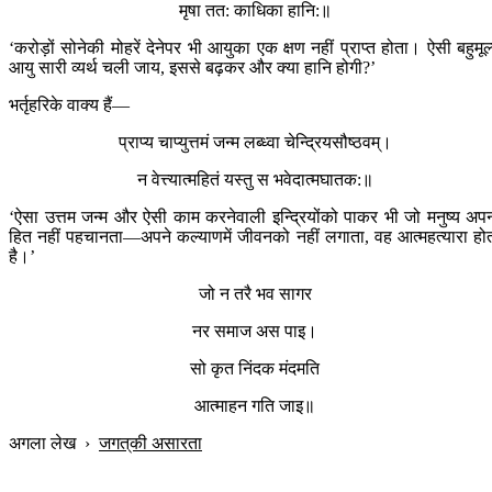
मृषा तत: काधिका हानि:॥
‘करोड़ों सोनेकी मोहरें देनेपर भी आयुका एक क्षण नहीं प्राप्त होता। ऐसी बहुमूल
आयु सारी व्यर्थ चली जाय, इससे बढ़कर और क्या हानि होगी?’
भर्तृहरिके वाक्य हैं—
प्राप्य चाप्युत्तमं जन्म लब्ध्वा चेन्द्रियसौष्ठवम्।
न वेत्त्यात्महितं यस्तु स भवेदात्मघातक:॥
‘ऐसा उत्तम जन्म और ऐसी काम करनेवाली इन्द्रियोंको पाकर भी जो मनुष्य अप
हित नहीं पहचानता—अपने कल्याणमें जीवनको नहीं लगाता, वह आत्महत्यारा हो
है।’
जो न तरै भव सागर
नर समाज अस पाइ।
सो कृत निंदक मंदमति
आत्माहन गति जाइ॥
अगला लेख
›
जगत‍्की असारता