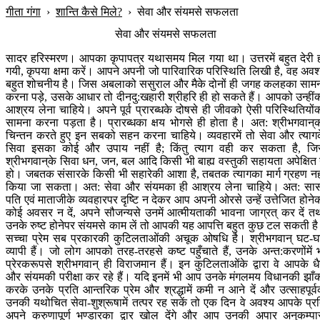
गीता गंगा
›
शान्ति कैसे मिले?
›
सेवा और संयमसे सफलता
सेवा और संयमसे सफलता
सादर हरिस्मरण। आपका कृपापत्र यथासमय मिल गया था। उत्तरमें बहुत देरी 
गयी, कृपया क्षमा करें। आपने अपनी जो पारिवारिक परिस्थिति लिखी है, वह अवश
बहुत शोचनीय है। जिस अबलाको ससुराल और मैके दोनों ही जगह कलहका साम
करना पड़े, उसके आधार तो दीनदु:खहारी श्रीहरि ही हो सकते हैं। आपको उन्हीं
आश्रय लेना चाहिये। अपने पूर्व प्रारब्धके दोषसे ही जीवको ऐसी परिस्थितियों
सामना करना पड़ता है। प्रारब्धका क्षय भोगसे ही होता है। अत: श्रीभगवान‍्
चिन्तन करते हुए इन सबको सहन करना चाहिये। व्यवहारमें तो सेवा और त्याग
सिवा इसका कोई और उपाय नहीं है; किंतु त्याग वही कर सकता है, जि
श्रीभगवान‍्के सिवा धन, जन, बल आदि किसी भी बाह्य वस्तुकी सहायता अपेक्षित
हो। जबतक संसारके किसी भी सहारेकी आशा है, तबतक त्यागका मार्ग ग्रहण नह
किया जा सकता। अत: सेवा और संयमका ही आश्रय लेना चाहिये। अत: सा
पति एवं माताजीके व्यवहारपर दृष्टि न देकर आप अपनी ओरसे उन्हें उत्तेजित होने
कोई अवसर न दें, अपने सौजन्यसे उनमें आत्मीयताकी भावना जाग्रत् कर दें त
उनके रुष्ट होनेपर संयमसे काम लें तो आपकी यह आपत्ति बहुत कुछ टल सकती ह
सच्चा प्रेम सब प्रकारकी कुटिलताओंकी अचूक ओषधि है। श्रीभगवान् घट-
व्यापी हैं। जो लोग आपको तरह-तरहसे कष्ट पहुँचाते हैं, उनके अन्त:करणोंमें 
प्रेरकरूपसे श्रीभगवान् ही विराजमान हैं। इन कुटिलताओंके द्वारा वे आपके धैर
और संयमकी परीक्षा कर रहे हैं। यदि इनमें भी आप उनके मंगलमय विधानकी झाँ
करके उनके प्रति आन्तरिक प्रेम और श्रद्धामें कमी न आने दें और उत्साहपूर्
उनकी यथोचित सेवा-शुश्रूषामें तत्पर रह सकें तो एक दिन वे अवश्य आपके प्र
अपने करुणापूर्ण भण्डारका द्वार खोल देंगे और आप उनकी अपार अनुकम्पा