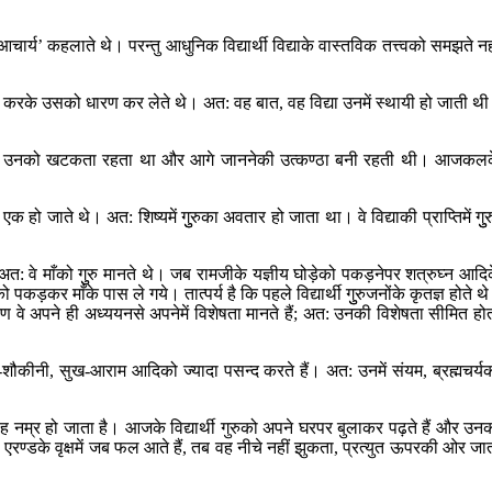
चार्य’ कहलाते थे। परन्तु आधुनिक विद्यार्थी विद्याके वास्तविक तत्त्वको समझते नह
नन करके उसको धारण कर लेते थे। अत: वह बात, वह विद्या उनमें स्थायी हो जाती थ
ानपना उनको खटकता रहता था और आगे जाननेकी उत्कण्ठा बनी रहती थी। आजकल
 हो जाते थे। अत: शिष्यमें गुुरुका अवतार हो जाता था। वे विद्याकी प्राप्तिमें गुुर
ी; अत: वे माँको गुुरु मानते थे। जब रामजीके यज्ञीय घोड़ेको पकड़नेपर शत्रुघ्न आदि
ड़कर माँके पास ले गये। तात्पर्य है कि पहले विद्यार्थी गुुरुजनोंके कृतज्ञ होते थ
 कारण वे अपने ही अध्ययनसे अपनेमें विशेषता मानते हैं; अत: उनकी विशेषता सीमित हो
्वाद-शौकीनी, सुख-आराम आदिको ज्यादा पसन्द करते हैं। अत: उनमें संयम, ब्रह्मचर्य
 वह नम्र हो जाता है। आजके विद्यार्थी गुरुको अपने घरपर बुलाकर पढ़ते हैं और उन
से, एरण्डके वृक्षमें जब फल आते हैं, तब वह नीचे नहीं झुकता, प्रत्युत ऊपरकी ओर जा