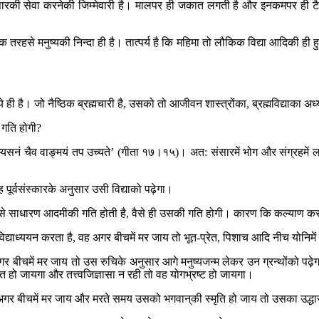
ंसारकी सेवा करनेकी जिम्मेवारी है। मालपर ही जकात लगती है और इनकमपर ही 
 तरहसे मनुष्यकी निन्दा ही है। तात्पर्य है कि महिमा तो लौकिक विद्या आदिकी ही 
ये ही है। जो नैष्ठिक ब्रह्मचारी है, उसको तो आजीवन शास्त्रोंका, ब्रह्मविद्याका 
ा गति होगी?
ायाभ्यसनं चैव वाङ्मयं तप उच्यते’ (गीता १७।१५)। अत: संसारमें भोग और संग्रहमें 
वह पूर्वसंस्कारके अनुसार उसी विद्याको पढ़ेगा।
ो जैसे साधारण आदमीकी गति होती है, वैसे ही उसकी गति होगी। कारण कि कल्याण करन
िद्याध्ययन करता है, वह अगर बीचमें मर जाय तो भूत-प्रेत, पिशाच आदि नीच योनिम
अगर बीचमें मर जाय तो उस रुचिके अनुसार आगे मनुष्यजन्म लेकर उन ग्रन्थोंको पढ़े
ुक्त हो जायगा और तत्त्वजिज्ञासा न रही तो वह योगभ्रष्ट हो जायगा।
 अगर बीचमें मर जाय और मरते समय उसको भगवान‍्की स्मृति हो जाय तो उसका उद्धार