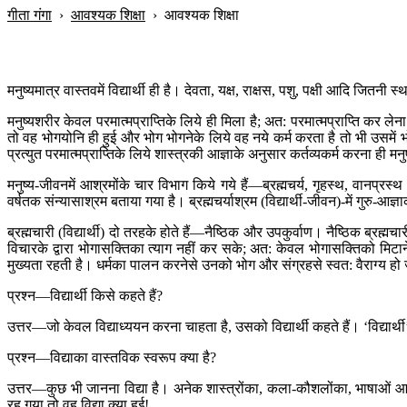
गीता गंगा
›
आवश्यक शिक्षा
›
आवश्यक शिक्षा
मनुष्यमात्र वास्तवमें विद्यार्थी ही है। देवता, यक्ष, राक्षस, पशु, पक्षी आदि जितनी 
मनुष्यशरीर केवल परमात्मप्राप्तिके लिये ही मिला है; अत: परमात्मप्राप्ति कर लेना
तो वह भोगयोनि ही हुई और भोग भोगनेके लिये वह नये कर्म करता है तो भी उसमें 
प्रत्युत परमात्मप्राप्तिके लिये शास्त्रकी आज्ञाके अनुसार कर्तव्यकर्म करना ही मन
मनुष्य-जीवनमें आश्रमोंके चार विभाग किये गये हैं—ब्रह्मचर्य, गृहस्थ, वानप्
वर्षतक संन्यासाश्रम बताया गया है। ब्रह्मचर्याश्रम (विद्यार्थी-जीवन)-में गुरु-आज
ब्रह्मचारी (विद्यार्थी) दो तरहके होते हैं—नैष्ठिक और उपकुर्वाण। नैष्ठिक ब्रह्मच
विचारके द्वारा भोगासक्तिका त्याग नहीं कर सके; अत: केवल भोगासक्तिको मिटानेके
मुख्यता रहती है। धर्मका पालन करनेसे उनको भोग और संग्रहसे स्वत: वैराग्य ह
प्रश्न—विद्यार्थी किसे कहते हैं?
उत्तर—जो केवल विद्याध्ययन करना चाहता है, उसको विद्यार्थी कहते हैं। ‘विद्यार्थी’ 
प्रश्न—विद्याका वास्तविक स्वरूप क्या है?
उत्तर—कुछ भी जानना विद्या है। अनेक शास्त्रोंका, कला-कौशलोंका, भाषाओं आदिक
रह गया तो वह विद्या क्या हुई!