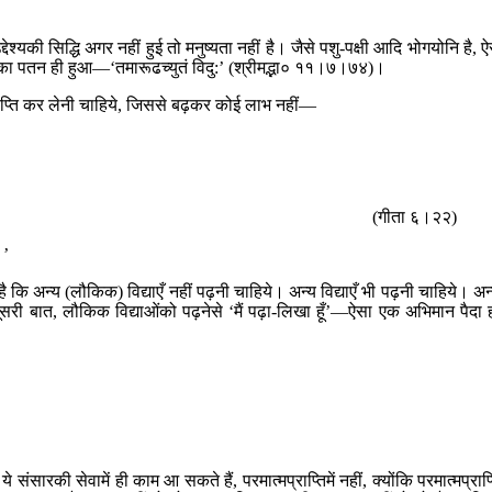
ेश्यकी सिद्धि अगर नहीं हुई तो मनुष्यता नहीं है। जैसे पशु-पक्षी आदि भोगयोनि है, ऐ
र उसका पतन ही हुआ—‘तमारूढच्युतं विदु:’ (श्रीमद्भा० ११।७।७४)।
 प्राप्ति कर लेनी चाहिये, जिससे बढ़कर कोई लाभ नहीं—
(गीता ६।२२)
।’
ीं है कि अन्य (लौकिक) विद्याएँ नहीं पढ़नी चाहिये। अन्य विद्याएँ भी पढ़नी चाहिये। अन
ूसरी बात, लौकिक विद्याओंको पढ़नेसे ‘मैं पढ़ा-लिखा हूँ’—ऐसा एक अभिमान पैदा 
रकी सेवामें ही काम आ सकते हैं, परमात्मप्राप्तिमें नहीं, क्योंकि परमात्मप्राप्