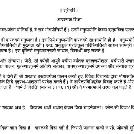
॥ श्रीहरि:॥
आवश्यक शिक्षा
स्थावर-जंगम योनियाँ हैं, वे सब भोगयोनियाँ हैं। उनमें मनुष्ययोनि केवल ब्रह्मविद्या प्
 ही वास्तवमें मनुष्यता है। इसलिये मनुष्ययोनि वास्तवमें साधनयोनि ही है। मनुष्ययो
भोगयोनिकी ही मुख्यता रही। अत: अनुकूल-प्रतिकूल परिस्थितिको साधन-सामग्री बना ल
ुष्यता है। इस दृष्टिसे मनुष्यमात्रको साधक, विद्यार्थी कह सकते हैं।
रस्थ और संन्यास। जैसे, सौ वर्षकी आयुमें पचीस वर्षतक ब्रह्मचर्याश्रम, पचीससे 
्ञाका पालन, गृहस्थाश्रममें अतिथि-सत्कार, वानप्रस्थाश्रममें तपस्या और संन्यासाश्रम
ारी वे होते हैं, जो अखण्ड ब्रह्मचर्यका पालन करते हुए, विवेक-विचारके द्वारा भोगासक्
 लिये गृहस्थ-आश्रममें प्रवेश करते हैं। वे शास्त्रविधिपूर्वक विवाह करते हैं औ
ो जाता है—‘धर्म तें बिरति’ (मानस ३।१६।१) और वे परमात्माकी तरफ चल पड़ते हैं
शब्दका अर्थ है—विद्याका अर्थी अर्थात् केवल विद्या चाहनेवाला। कौन-सी विद्या? विद्य
ा ज्ञान विद्या है। वास्तवमें विद्या वही है, जिससे जानना बाकी न रहे, जीवकी 