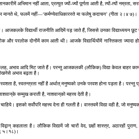
नकारीमें अभिमान नहीं आता, प्रत्युत ज्यों-ज्यों पूर्णता आती है, त्यों-त्यों नम्रता,
धिकार मानते थे, फलमें नहीं—‘कर्मण्येवाधिकारस्ते मा फलेषु कदाचन’ (गीता २।४ ७)। 
 थे। आजकलके विद्यार्थी राजनीति आदिमें पड़ जाते हैं, जिससे उनका विद्याध्ययन छू
 लोक और परलोक दोनोंमें काम आती थी। आजके विद्यार्थियोंमें नास्तिकता ज्यादा ह
ि, कलह, अभाव आदि मिट जाते हैं। परन्तु आजकलकी (लौकिक) विद्या केवल बाहर काम
सीखनेसे अभाव बढ़ता है।
शता है, स्वतन्त्रता नहीं है अर्थात् मनुष्यको उनके परवश होना पड़ता है। परन्तु
शवान‍्के सम्मुख कराती है, नाशवान‍्को महत्त्व देती है।
चाहिये। इसको सर्वोपरि महत्त्व देना ही गलती है। वास्तवमें विद्या वही है, जो मनु
न् कहलाता है। लौकिक विद्यामें जो चारों वेद, छहों शास्त्र, अठारहों पुराण, 
।१९; ५।१८)।