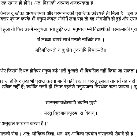
न्म एक समान ही होंगे। अत: विद्याकी अत्यन्त आवश्यकता है।
ेवल दु:खोंका अत्यन्ताभाव और परमानन्दकी प्राप्तिके उद्देश्यसे ही मिला है। इस उद्द
का अवसर प्राप्त करके भी मनुष्य केवल भोगोंमें लगा रहा तो वह भोगयोनि ही हुई औ
ही हुआ तो फिर उसमें मनुष्यता क्या हुई? अत: मनुष्यजन्ममें विद्यार्थीको परमात्माकी
यं लब्ध्वा चापरं लाभं मन्यते नाधिकं तत:।
यस्मिन्स्थितो न दु:खेन गुरुणापि विचाल्यते॥
और जिसमें स्थित होनेपर मनुष्य बड़े भारी दु:खसे भी विचलित नहीं किया जा सकता
्याके प्राप्त होनेपर कुछ भी प्राप्त करना बाकी नहीं रहता। परन्तु इसका तात्पर्य यह नह
उचित नहीं है; क्योंकि उनमें ही लिप्त रहनेसे मनुष्यजन्म निरर्थक चला जायगा। द
शास्त्राण्यधीत्यापि भवन्ति मूर्खा
यस्तु क्रियावान्पुरुष: स विद्वान्।
स्त्रके अनुकूल आचरण करता है।’
रकी सेवा। अत: लौकिक विद्या, धन, पद आदिका उपयोग संसारकी सेवामें ही है। ये संसा