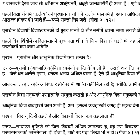
* वास्तवमें देखा जाय तो अभिमान अधूरेपनमें, अधूरी जानकारीमें ही आता है। पूर्ण जा
पहले विद्यार्थियोंमें ‘कर्तव्य’ की प्रधानता थी। वे कर्तव्य-पालनमें ही अपना अ
आसक्त होकर बँध जाते हैं—‘फले सक्तो निबध्यते’ (गीता ५।१२)।
प्राचीन विद्यार्थी विद्याध्ययनको ही मुख्य मानते थे और उसीमें अपना समय लगाते
पहले विद्यार्थियोंमें आस्तिकताकी प्रधानता थी। वे जिस विद्याको पढ़ते थे, वह
परलोकमें क्या काम आयेगी!
प्रश्न—प्राचीन और आधुनिक विद्यामें क्या अन्तर है?
उत्तर—प्राचीन (आध्यात्मिक)विद्या स्वयंको शान्ति देनेवाली है। उससे अशान्त
है। जैसे धन आनेसे तृष्णा, धनका अभाव अधिक बढ़ता है, ऐसे ही आधुनिक विद्या 
आजकल तरह-तरहके आविष्कार होनेपर भी शान्ति नहीं मिल रही है; क्योंकि उनमें परव
प्राचीन विद्या मनुष्यको परमात्माके सम्मुख कराती है और आधुनिक विद्या मनुष्यको ना
आधुनिक विद्या व्यवहारमें काम आती है; अत: इसको व्यवहारकी जगह ही महत्त्व देना 
प्रश्न—विद्वान् किसे कहते हैं और विद्यार्थी विद्वान् कब कहलाता है?
उत्तर—साधारण दृष्टिसे जो जिस विषयमें अधिक जानकार है, वह उस विषयका विद्वा
परमात्मतत्त्वको जाननेवाला ही होता है, चाहे वह पढ़ा-लिखा भी न हो! (गीता ४