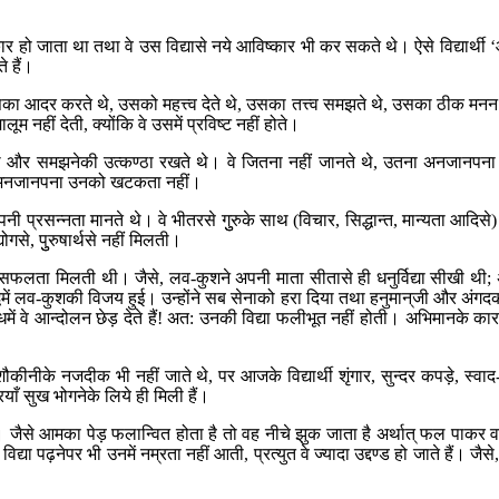
कार हो जाता था तथा वे उस विद्यासे नये आविष्कार भी कर सकते थे। ऐसे विद्यार्थी ‘आ
 हैं।
, उसका आदर करते थे, उसको महत्त्व देते थे, उसका तत्त्व समझते थे, उसका ठीक म
म नहीं देती, क्योंकि वे उसमें प्रविष्ट नहीं होते।
ते थे और समझनेकी उत्कण्ठा रखते थे। वे जितना नहीं जानते थे, उतना अनज
 उतना अनजानपना उनको खटकता नहीं।
नी प्रसन्नता मानते थे। वे भीतरसे गुुरुके साथ (विचार, सिद्धान्त, मान्यता आदिसे) एक
ोगसे, पुुरुषार्थसे नहीं मिलती।
ें उसमें सफलता मिलती थी। जैसे, लव-कुशने अपनी माता सीतासे ही धनुर्विद्या सीखी थ
में लव-कुशकी विजय हुई। उन्होंने सब सेनाको हरा दिया तथा हनुमान‍्जी और अंगदको पक
े विरोधमें वे आन्दोलन छेड़ देते हैं! अत: उनकी विद्या फलीभूत नहीं होती। अभिमानके
र शौकीनीके नजदीक भी नहीं जाते थे, पर आजके विद्यार्थी शृंगार, सुन्दर कपड़े, स
याँ सुख भोगनेके लिये ही मिली हैं।
ती थी। जैसे आमका पेड़ फलान्वित होता है तो वह नीचे झुक जाता है अर्थात् फल पाकर
्या पढ़नेपर भी उनमें नम्रता नहीं आती, प्रत्युत वे ज्यादा उद्दण्ड हो जाते हैं। जै