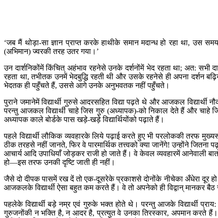
‘जब मैं थोड़ा-सा ज्ञान प्राप्त करके हाथीके समान मदान्ध हो रहा था, उस समय म
(अभिमान) ज्वरकी तरह उतर गया।’
उन दार्शनिकोंमें किंचित् अहंभाव रहनेसे उनके दर्शनोंमें भेद रहता था; अत: सभी 
रहता था, तभीतक उनमें भेदबुद्धि रहती थी और उसके रहनेसे ही अपना दर्शन बढ़
भेदतक ही पहुँचते हैं, उससे आगे उनके अनुभवतक नहीं पहुँचते।
पुराने जमानेमें विद्यार्थी गुरुसे आदरसहित विद्या पढ़ते थे और आजकल विद्यार्थी 
परन्तु आजकल विद्यार्थी चाहे जिस गुरु (अध्यापक)-को निकाल देते हैं और चाहे जिसको
अध्यापक काले बोर्डके पास खड़े-खड़े विद्यार्थियोंको पढ़ाते हैं।
पहले विद्यार्थी लौकिक व्यवहारके लिये पढ़ाई करते हुए भी परलोककी तरफ मुख्यरू
ठीक तरहसे नहीं जानते, फिर वे पारमार्थिक तत्त्वको क्या जानेंगे! उन्होंने जितन
आचार्य आदि उपाधियाँ जोड़कर राजी हो जाते हैं। वे केवल व्यवहारमें आनेवाली बातो
हो—इस तरफ उनकी दृष्टि जाती ही नहीं।
जैसे दो दीपक पासमें रख दें तो एक-दूसरेके प्रकाशसे दोनोंके नीचेका अँधेरा दूर
आजकलके विद्यार्थी ऐसा बहुत कम करते हैं। वे तो अपनेको ही विद्वान् मानकर बै
पहलेके विद्यार्थी बड़े नम्र एवं गुरुके भक्त होते थे। परन्तु आजके विद्यार्थी प्रा
गुरुजनोंकी न भक्ति है, न आदर है, प्रत्युत वे उनका तिरस्कार, अपमान करते ह