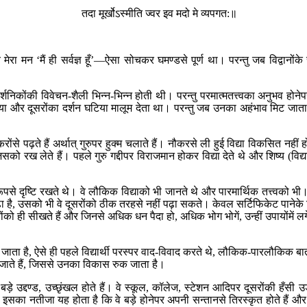
तदा मूर्खोऽस्मीति ज्वर इव मदो मे व्यपगत:॥
ेरा मन ‘मैं ही सर्वज्ञ हूँ’—ऐसा सोचकर घमण्डसे पूर्ण था। परन्तु जब विद्वानोंक
दार्शनिकोंकी विवेचन-शैली भिन्न-भिन्न होती थी। परन्तु परमात्मतत्त्वका अनुभव होन
िया और दूसरोंका दर्शन घटिया मालूम देता था। परन्तु जब उनका अहंभाव मिट जाता
नौकरोंसे पढ़ते हैं अर्थात् गुरुपर हुक्म चलाते हैं। नौकरसे ली हुई विद्या विकसित न
 रख लेते हैं। पहले गुरु गद्दीपर विराजमान होकर विद्या देते थे और शिष्य (विद्यार्
पसे दृष्टि रखते थे। वे लौकिक विद्याको भी जानते थे और पारमार्थिक तत्त्वको भी।
ा पढ़ा है, उसको भी वे दूसरोंको ठीक तरहसे नहीं पढ़ा सकते। केवल सर्टिफिकेट पानेक
ंको ही सीखते हैं और जिनसे अधिक धन पैदा हो, अधिक भोग भोगें, उन्हीं उपायोंमें लग
 हो जाता है, ऐसे ही पहले विद्यार्थी परस्पर वाद-विवाद करते थे, लौकिक-पारलौकिक ब
ठ जाते हैं, जिससे उनका विकास रुक जाता है।
य: बड़े उद्दण्ड, उच्छृंखल होते हैं। वे स्कूल, कॉलेज, स्टेशन आदिपर दूसरोंकी हँसी उड
ैं। इसका नतीजा यह होता है कि वे बड़े होनेपर अपनी सन्तानसे तिरस्कृत होते है