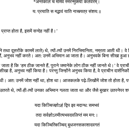
*अन्तकाले च मामेव स्मरन्मुक्त्वा कलेवरम्।
य: प्रयाति स मद्भावं याति नास्त्यत्र संशय:॥
राप्त होता है, इसमें सन्देह नहीं है।’
(अपने तथा दूसरोंके काममें लाते) थे, त्यों-त्यों उनमें निरभिमानिता, नम्रता आती थ
खते हैं, अनुभव नहीं करते। अत: उनमें अभिमान आ जाता है। अनुभवके बिना सीखा हुआ
जाता है कि ‘हम ठीक जानते हैं, पुराने जमानेके लोग ठीक नहीं जानते थे।’ वे प्राचीन 
ने केवल सीखा है, अनुभव नहीं किया है। परन्तु जिन्होंने अनुभव किया है, वे प्राचीन दा
भी थी। अत: उनमें जोश नहीं था, होश था। आजकलके पढे़-लिखोंमें जोश तो होता है, पर
ें गहरे उतरते थे, त्यों-ही-त्यों उनका अभिमान गलता जाता था और जैसे बुखार उतरनेप
यदा किञ्चिज्ज्ञोऽहं द्विप इव मदान्ध: समभवं
तदा सर्वज्ञोऽस्मीत्यभवदवलिप्तं मम मन:।
यदा किञ्चित्किञ्चिद् बुधजनसकाशादवगतं