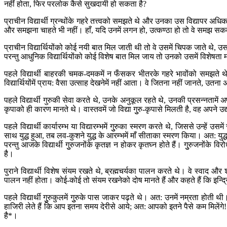
नहीं होता, फिर परलोक कैसे सुखदायी हो सकता है?
प्राचीन विद्यार्थी ग्रन्थोंके गहरे तत्त्वको समझते थे और उनका उस विद्यापर अधि
और समझना चाहते भी नहीं। हाँ, यदि उनमें लगन हो, उत्कण्ठा हो तो वे समझ सकते
प्राचीन विद्यार्थियोंको कोई नयी बात मिल जाती थी तो वे उसमें चिपक जाते थे
परन्तु आधुनिक विद्यार्थियोंको कोई विशेष बात मिल जाय तो उनको उसमें विशेषता मालू
पहले विद्यार्थी बाहरकी चमक-दमकमें न फँसकर भीतरके गहरे भावोंको समझ
विद्यार्थियोंमें प्राय: वैसा उत्साह देखनेमें नहीं आता। वे जितना नहीं जानते,
पहले विद्यार्थी गुरुकी सेवा करते थे, उनके अनुकूल रहते थे, उनकी प्रसन्नतामें अप
कृपाको ही कारण मानते थे। वास्तवमें जो विद्या गुुरु-कृपासे मिलती है, वह अपने उद्य
पहले विद्यार्थी कार्यारम्भ या विद्यारम्भमें गुुरुका स्मरण करते थे, जिससे उन्ह
साथ युद्ध हुआ, तब लव-कुशने युद्ध के आरम्भमें माँ सीताका स्मरण किया। अत: युद्ध
परन्तु आजके विद्यार्थी गुुरुजनोंके कृतज्ञ न होकर कृतघ्न होते हैं। गुुरुजनोंक
है।
पुराने विद्यार्थी विशेष संयम रखते थे, ब्रह्मचर्यका पालन करते थे। वे स्वाद औ
पालन नहीं होता। कोई-कोई तो संयम रखनेको दोष मानते हैं और कहते हैं कि इन्द्रि
पहले विद्यार्थी गुुरुकुलमें गुुरुके पास जाकर पढ़ते थे। अत: उनमें नम्रता हो
हाजिरी लेते हैं कि आप इतना समय देरीसे आये; अत: आपको इतने पैसे कम मिलेंगे! विद
है*।