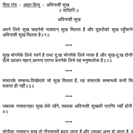
गीता गंगा
›
अमृत बिन्दु
›
अविनाशी सुख
॥ श्रीहरि:॥
अविनाशी सुख
अपने लिये सुख चाहनेसे नाशवान‍् सुख मिलता है और दूसरोंको सुख पहुँचाने
अविनाशी सुख मिलता है॥१॥
••••
सुख भोगनेके लिये स्वर्ग है तथा दु:ख भोगनेके लिये नरक है और सुख-दु:ख दोनों
ऊँचे उठकर महान् आनन्द प्राप्त करनेके लिये यह मनुष्यलोक है॥२॥
••••
संसारके सम्बन्ध-विच्छेदसे जो सुख मिलता है, वह संसारके सम्बन्धसे कभी म
सकता ही नहीं॥३॥
••••
जबतक नाशवान‍्का सुख लेते रहेंगे, तबतक अविनाशी सुखकी प्राप्ति नहीं होग
४॥
••••
भोगोंका नाशवान‍् सुख तो नीरसतामें बदल जाता है और उसका अन्त हो जाता है, 