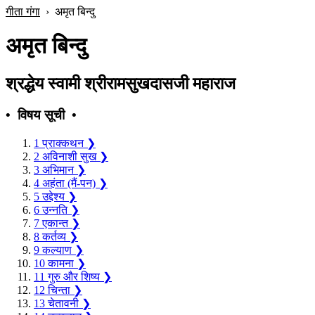
गीता गंगा
›
अमृत बिन्दु
अमृत बिन्दु
श्रद्धेय स्वामी श्रीरामसुखदासजी महाराज
• विषय सूची •
1
प्राक्‍कथन
❯
2
अविनाशी सुख
❯
3
अभिमान
❯
4
अहंता (मैं-पन)
❯
5
उद्देश्य
❯
6
उन्नति
❯
7
एकान्त
❯
8
कर्तव्य
❯
9
कल्याण
❯
10
कामना
❯
11
गुरु और शिष्य
❯
12
चिन्ता
❯
13
चेतावनी
❯