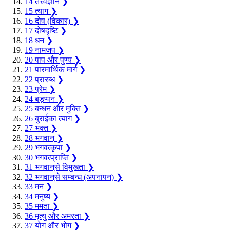
14
तत्त्वज्ञान
❯
15
त्याग
❯
16
दोष (विकार)
❯
17
दोषदृष्टि
❯
18
धन
❯
19
नामजप
❯
20
पाप और पुण्य
❯
21
पारमार्थिक मार्ग
❯
22
प्रारब्ध
❯
23
प्रेम
❯
24
बड़प्पन
❯
25
बन्धन और मुक्ति
❯
26
बुराईका त्याग
❯
27
भक्त
❯
28
भगवान‍्
❯
29
भगवत्कृपा
❯
30
भगवत्प्राप्ति
❯
31
भगवान‍्से विमुखता
❯
32
भगवान‍्से सम्बन्ध (अपनापन)
❯
33
मन
❯
34
मनुष्य
❯
35
ममता
❯
36
मृत्यु और अमरता
❯
37
योग और भोग
❯