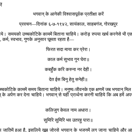
ें
भगवान् के आनेकी विश्वासपूर्वक प्रतीक्षा करें
प्रवचन—दिनांक ६-७-१९४२, सायंकाल, साहबगंज, गोरखपुर
हिये। समयको उच्चकोटिके काममें बिताना चाहिये। करोड़ रुपया खर्च करनेसे भी ए
 कर्म, स्वभाव, गुणके अनुसार घूमता रहता है—
फिरत सदा माया कर प्रेरा।
काल कर्म सुभाव गुन घेरा॥
कबहुँक करि करुना नर देही।
देत ईस बिनु हेतु सनेही॥
 उच्चकोटिके काममें समय बिताना चाहिये। मनुष्य-जीवनके एक क्षणमें जब भगवान् मिल
र्पण कर देना चाहिये। भगवान् से यही प्रार्थना करनी चाहिये कि अब हमें अपना 
कलिजुग केवल नाम अधारा।
सुमिरि सुमिरि भव उतरहु पारा॥
तम जातिमें हुआ है, इसलिये खूब जोरसे भगवान् के भजनमें लग जाना चाहिये और आश