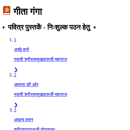
गीता गंगा
• पवित्र पुस्तकें - निःशुल्क पठन हेतु •
1
अच्छे बनो
स्वामी श्रीरामसुखदासजी महाराज
❯
2
अमरता की ओर
स्वामी श्रीरामसुखदासजी महाराज
❯
3
अमूल्य वचन
श्रीजयदयालजी गोयन्दका