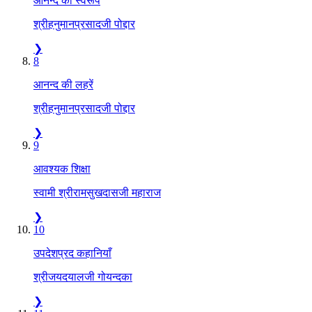
आनन्द का स्वरूप
श्रीहनुमानप्रसादजी पोद्दार
❯
8
आनन्द की लहरें
श्रीहनुमानप्रसादजी पोद्दार
❯
9
आवश्यक शिक्षा
स्वामी श्रीरामसुखदासजी महाराज
❯
10
उपदेशप्रद कहानियाँ
श्रीजयदयालजी गोयन्दका
❯