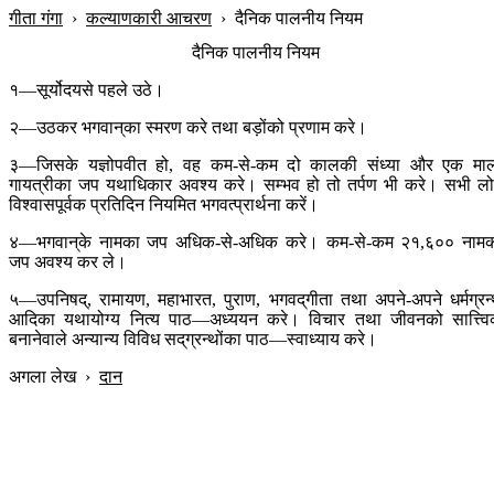
गीता गंगा
›
कल्याणकारी आचरण
›
दैनिक पालनीय नियम
दैनिक पालनीय नियम
१—सूर्योदयसे पहले उठे।
२—उठकर भगवान‍्का स्मरण करे तथा बड़ोंको प्रणाम करे।
३—जिसके यज्ञोपवीत हो, वह कम-से-कम दो कालकी संध्या और एक मा
गायत्रीका जप यथाधिकार अवश्य करे। सम्भव हो तो तर्पण भी करे। सभी ल
विश्वासपूर्वक प्रतिदिन नियमित भगवत्प्रार्थना करें।
४—भगवान‍्के नामका जप अधिक-से-अधिक करे। कम-से-कम २१,६०० नाम
जप अवश्य कर ले।
५—उपनिषद्, रामायण, महाभारत, पुराण, भगवद‍्गीता तथा अपने-अपने धर्मग्रन
आदिका यथायोग्य नित्य पाठ—अध्ययन करे। विचार तथा जीवनको सात्त्व
बनानेवाले अन्यान्य विविध सद‍्ग्रन्थोंका पाठ—स्वाध्याय करे।
अगला लेख
›
दान