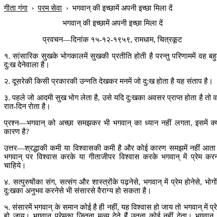
गीता गंगा
›
परम सेवा
›
भगवान् की इच्छामें अपनी इच्छा मिला दें
भगवान् की इच्छामें अपनी इच्छा मिला दें
प्रवचन—दिनांक १५-१२-१९५९, रामधाम, चित्रकूट
१. सांसारिक सुखके भोगकालमें सुखकी प्रतीति होती है परन्तु परिणाममें वह बह
दु:ख देनेवाला है।
२. दूसरेकी किसी प्रकारकी उन्नति देखकर मनमें जो दु:ख होता है यह संताप है।
३. पहले जो आदमी सुख भोग लेता है, उसे यदि दु:खका अवसर प्राप्त होता है तो 
रात-दिन रोता है।
प्रश्न—भगवान् को अच्छा समझकर भी भगवान् का ध्यान नहीं लगता, इसमें क्
कारण है?
उत्तर—श्रद्धाकी कमी या विश्वासकी कमी है और कोई कारण समझमें नहीं आत
भगवान् पर विश्वास करके या गीताजीपर विश्वास करके भगवान् में प्रेम कर
चाहिये।
४. सत्पुरुषोंका संग, सत्संग और शास्त्रोंके पढ़नेसे, भगवान् में प्रेम होनेसे, भोगोंम
दु:खका अनुभव करनेसे भी संसारसे वैराग्य हो सकता है।
५. संसारमें भगवान् के समान कोई है ही नहीं, यह विश्वास हो जाय तो भगवान् में प्र
हो जाय। भगवान् प्रेमका जितना मूल्य देते हैं उतना कोई नहीं देता। भगवान् म