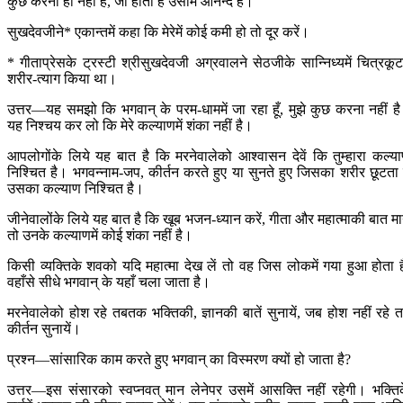
कुछ करना ही नहीं है, जो होता है उसीमें आनन्द है।
सुखदेवजीने* एकान्तमें कहा कि मेरेमें कोई कमी हो तो दूर करें।
* गीताप्रेसके ट्रस्टी श्रीसुखदेवजी अग्रवालने सेठजीके सान्निध्यमें चित्रकूटम
शरीर-त्याग किया था।
उत्तर—यह समझो कि भगवान् के परम-धाममें जा रहा हूँ, मुझे कुछ करना नहीं ह
यह निश्चय कर लो कि मेरे कल्याणमें शंका नहीं है।
आपलोगोंके लिये यह बात है कि मरनेवालेको आश्वासन देवें कि तुम्हारा कल्य
निश्चित है। भगवन्नाम-जप, कीर्तन करते हुए या सुनते हुए जिसका शरीर छूटता 
उसका कल्याण निश्चित है।
जीनेवालोंके लिये यह बात है कि खूब भजन-ध्यान करें, गीता और महात्माकी बात मान
तो उनके कल्याणमें कोई शंका नहीं है।
किसी व्यक्तिके शवको यदि महात्मा देख लें तो वह जिस लोकमें गया हुआ होता ह
वहाँसे सीधे भगवान् के यहाँ चला जाता है।
मरनेवालेको होश रहे तबतक भक्तिकी, ज्ञानकी बातें सुनायें, जब होश नहीं रहे 
कीर्तन सुनायें।
प्रश्न—सांसारिक काम करते हुए भगवान् का विस्मरण क्यों हो जाता है?
उत्तर—इस संसारको स्वप्नवत् मान लेनेपर उसमें आसक्ति नहीं रहेगी। भक्ति