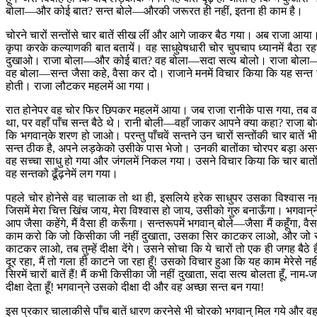
बोला—और कोई बात? सन्त बोले—औरकी जरूरत ही नहीं, इतना ही काम है।
चोरने चारों सन्तोंसे चार बातें सीख लीं और आगे जाकर बैठ गया। अब राजा आया। 
कृपा करके कल्याणकी बात बतायें। वह साधुवेषधारी चोर चुपचाप ध्यानमें बैठा र
दुखाओ। राजा बोला—और कोई बात? वह बोला—सदा सत्य बोलो। राजा बोला—द
वह बोला—सन्त जैसा कहे, वैसा कर दो। राजाने मनमें विचार किया कि यह सन्त ज्
होती। राजा लौटकर महलमें आ गया।
रात होनेपर वह चोर फिर छिपकर महलमें आया। जब राजा रानीके पास गया, तब वह चोर
था, पर वहाँ पाँच सन्त बैठे थे। रानी बोली—वहाँ जाकर आपने क्या कहा? राजा ब
कि भगवान‍्के शरण हो जाओ। परन्तु पाँचवें सन्तने उन चारों सन्तोंकी चार बात
सन्त ठीक है, अपने लड़केको उसीके पास भेजो। उनकी बातोंका चोरपर बड़ा असर 
वह सच्चा साधु हो गया और जंगलमें निकल गया। उसने विचार किया कि चार बातोंक
वह सन्तको ढूँढ़नेमें लग गया।
पहले चोर होनेसे वह चालाक तो था ही, इसलिये हरेक साधुपर उसका विश्वास न
जिसमें मेरा चित्त खिंच जाय, मेरा विश्वास हो जाय, उसीको गुरु बनाऊँगा। भगव
आप जैसा कहेंगे, मैं वैसा ही करूँगा। सन्तरूपमें भगवान‍् बोले—जैसा मैं कहूँगा
काम करो कि जो किसीका जी नहीं दुखाता, उसका सिर काटकर लाओ, और जो 
काटकर लाओ, तब तुम्हें दीक्षा देंगे। उसने सोचा कि ये चारों तो एक ही जगह बै
दूर रहा, मैं तो गला ही काटने जा रहा हूँ! उसको विचार हुआ कि यह काम मेरेसे न
सिरमें चारों बातें हैं! मैं कभी किसीका जी नहीं दुखाता, सदा सत्य बोलता हूँ, ना
दीक्षा देता हूँ! भगवान‍्ने उसको दीक्षा दी और वह अच्छा सन्त बन गया!
इस प्रकार चालाकीसे पाँच बातें धारण करनेसे भी चोरको भगवान‍् मिल गये और वह