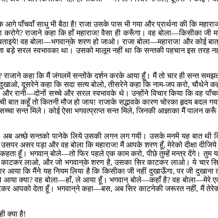
आगे पाँचवाँ साधु भी बैठा है! राजा उसके पास भी गया और प्रार्थना की कि महारा
 वैसा करोगे? राजाने कहा कि हाँ महाराज! वैसा ही करूँगा। वह बोला—किसीका जी 
ताइये! वह बोला—भगवान‍्के शरण हो जाओ। राजा बोला—महाराज! और कोई बा
ं! राजा बड़े सरल स्वभावका था। उसको मालूम नहीं था कि सन्तकी पहचान इस तरह नह
ाने कहा कि मैं जंगलमें सन्तोंके दर्शन करके आया हूँ। मैं तो चार ही सन्त समझ
त दुखाओ, दूसरेने कहा कि सदा सत्य बोलो, तीसरेने कहा कि नाम-जप करो, चौथेने क
जा और रानी—दोनों सच्चे और सरल स्वभावके थे। उन्होंने विचार किया कि वह पाँचव
्ची बात कहूँ तो कितनी मौज हो जाय! राजाके सद्भावके कारण चोरका हृदय बदल गय
्चा सन्त मिले। कोई ऐसा भगवत्प्राप्त सन्त मिले, जिनकी आज्ञाका मैं पालन करू
ा। अब अच्छे सन्तको पानेके लिये उसकी लगन लग गयी। उसके मनमें यह बात थी 
 उसपर असर पड़ा और वह बोला कि महाराज! मैं आपके शरण हूँ, मेरेको दीक्षा दीजिय
हता हूँ। भगवान‍् बोले—तो फिर पहले एक काम करो, पीछे तुम्हें मन्त्र देंगे। तुम 
 काटकर लाओ, और जो भगवान‍्के शरण है, उसका सिर काटकर लाओ। ये चार स
िचार आया कि मैंने यह नियम लिया है कि किसीका जी नहीं दुखाऊँगा, पर जी दुखाना 
छा—ले आया क्या? वह बोला—हाँ, ले आया हूँ। भगवान‍् बोले—कहाँ है? वह बोला—मेरे 
 सिर काटकर आपको देता हूँ। भगवान‍्ने कहा—बस, अब सिर काटनेकी जरूरत नहीं, मैं तेरे
 क्या है!