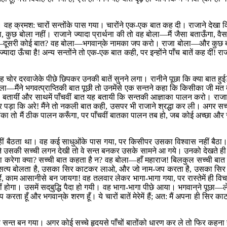
वह क्रमश: चारों सन्तोंके पास गया। चारोंने एक-एक बात कह दी। राजाने देखा कि 
हा, कुछ बोला नहीं। राजाने ज्यादा प्रार्थना की तो वह बोला—मैं जैसा बताऊँगा,
ूसरी कोई बात? वह बोला—भगवान‍्के नामका जप करो। राजा बोला—और कुछ ब
यादा ऊँचा है! अन्य सन्तोंने तो एक-एक बात कही, पर इन्होंने पाँच बातें कह दी
 दरवाजेके पीछे छिपकर उनकी बातें सुनने लगा। रानीने पूछा कि क्या बात हुई? राज
ोला—मैंने भगवत्प्राप्तिकी बात पूछी तो उनमेंसे एक सन्तने कहा कि किसीका जी म
ें भी बतायीं और साथमें पाँचवीं बात यह बतायी कि सन्तकी आज्ञाका पालन करो। रा
पड़ा कि अरे! मैंने तो नकली बात कही, उसपर भी राजाने श्रद्धा कर ली। अगर सच
ा तो मैं ठीक पालन करूँगा, पर पाँचवीं बातका पालन तब हो, जब कोई अच्छा और सच
हीं बैठता था। वह कई साधुओंके पास गया, पर किसीपर उसका विश्वास नहीं बैठ
ान‍्ने उसकी सच्ची लगन देखी तो वे सन्त बनकर उसके सामने आ गये। उनको देखते ही
, वैसा करेगा क्या? सच्ची बात कहता है न? वह बोला—हाँ महाराज! बिलकुल सच्ची बात क
सत्य बोलता है, उसका सिर काटकर लाओ, और जो नाम-जप करता है, उसका सिर
ठे हैं, काम आसानीसे बन जायगा! वह तलवार लेकर भागा-भागा गया, पर रास्तेमें ही व
हीं होगा। उसमें सद‍्बुद्धि पैदा हो गयी। वह भागा-भागा पीछे आया। भगवान‍्ने पू
म-जप करता हूँ और भगवान‍्के शरण हूँ। ये चारों बातें मेरेमें हैं; अत: मैं अपना ही
 सन्त बन गया। अगर कोई सच्चे हृदयसे पाँचों बातोंको धारण कर ले तो फिर कहना ही