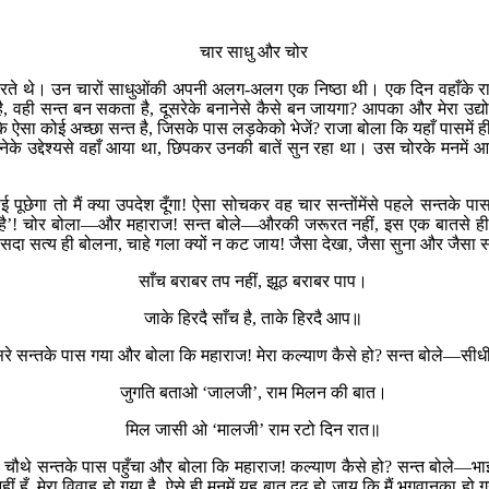
चार साधु और चोर
ते थे। उन चारों साधुओंकी अपनी अलग-अलग एक निष्ठा थी। एक दिन वहाँके राजान
ै, वही सन्त बन सकता है, दूसरेके बनानेसे कैसे बन जायगा? आपका और मेरा उद्
ोई अच्छा सन्त है, जिसके पास लड़केको भेजें? राजा बोला कि यहाँ पासमें ही जंग
के उद्देश्यसे वहाँ आया था, छिपकर उनकी बातें सुन रहा था। उस चोरके मनमें आ
पूछेगा तो मैं क्या उपदेश दूँगा! ऐसा सोचकर वह चार सन्तोंमेंसे पहले सन्तक
ै’! चोर बोला—और महाराज! सन्त बोले—औरकी जरूरत नहीं, इस एक बातसे ही का
 सदा सत्य ही बोलना, चाहे गला क्यों न कट जाय! जैसा देखा, जैसा सुना और जैस
साँच बराबर तप नहीं, झूठ बराबर पाप।
जाके हिरदै साँच है, ताके हिरदै आप॥
सन्तके पास गया और बोला कि महाराज! मेरा कल्याण कैसे हो? सन्त बोले—सीधी
जुगति बताओ ‘जालजी’, राम मिलन की बात।
मिल जासी ओ ‘मालजी’ राम रटो दिन रात॥
 सन्तके पास पहुँचा और बोला कि महाराज! कल्याण कैसे हो? सन्त बोले—भाई! 
 नहीं हूँ, मेरा विवाह हो गया है, ऐसे ही मनमें यह बात दृढ़ हो जाय कि मैं भगवान‍