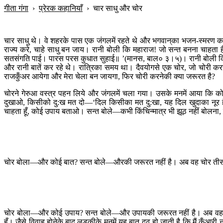
गीता गंगा
›
प्रेरक कहानियाँ
›
चार साधु और चोर
चार साधु थे। वे शहरके पास एक जंगलमें रहते थे और भगवान‍्का भजन-स्मरण कर
राज्य करे, चाहे साधु बन जाय। रानी बोली कि महाराज! जो सन्त बनना चाहता ह
सतसंगति पाई। पारस परस कुधात सुहाई॥ ’(मानस, बाल० ३।५)। रानी बोली कि ऐसा क
और रानी बातें कर रहे थे। रात्रिका समय था। दैवयोगसे एक चोर, जो चोरी करने
राजकुँअर आयेगा और मेरा चेला बन जायगा, फिर चोरी करनेकी क्या जरूरत है?
चोरने गेरुआ वस्त्र पहन लिये और जंगलमें चला गया। उसके मनमें आया कि कोई 
दुखाओ, किसीको दु:ख मत दो—‘दिल किसीका मत दु:खा, यह दिल खुदाका नूर ह
चाहता हूँ, कोई उपाय बताओ। सन्त बोले—कभी किंचिन्मात्र भी झूठ नहीं बोलना,
चोर बोला—और कोई बात? सन्त बोले—औरकी जरूरत नहीं है। अब वह चोर तीसरे 
चोर बोला—और कोई उपाय? सन्त बोले—और उपायकी जरूरत नहीं है। अब वह चौथे
हूँ। जैसे विवाह होनेके बाद लड़कीके मनमें यह बात दृढ़ हो जाती है कि मैं कुँआरी