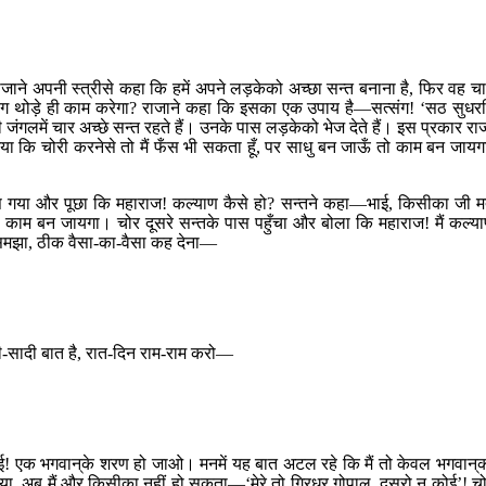
े अपनी स्त्रीसे कहा कि हमें अपने लड़केको अच्छा सन्त बनाना है, फिर वह चा
योग थोड़े ही काम करेगा? राजाने कहा कि इसका एक उपाय है—सत्संग! ‘सठ सुधरह
लमें चार अच्छे सन्त रहते हैं। उनके पास लड़केको भेज देते हैं। इस प्रकार रा
या कि चोरी करनेसे तो मैं फँस भी सकता हूँ, पर साधु बन जाऊँ तो काम बन जायग
े पास गया और पूछा कि महाराज! कल्याण कैसे हो? सन्तने कहा—भाई, किसीका जी 
म बन जायगा। चोर दूसरे सन्तके पास पहुँचा और बोला कि महाराज! मैं कल्य
ा समझा, ठीक वैसा-का-वैसा कह देना—
-सादी बात है, रात-दिन राम-राम करो—
एक भगवान‍्के शरण हो जाओ। मनमें यह बात अटल रहे कि मैं तो केवल भगवान‍्
्का हो गया, अब मैं और किसीका नहीं हो सकता—‘मेरे तो गिरधर गोपाल, दूसरो न कोई’! च