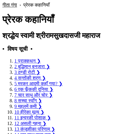
गीता गंगा
›
प्रेरक कहानियाँ
प्रेरक कहानियाँ
श्रद्धेय स्वामी श्रीरामसुखदासजी महाराज
• विषय सूची •
1
प्राक्‍कथन
❯
2
बुद्धिमान् बनजारा
❯
3
ठण्डी रोटी
❯
4
सन्तोंकी शरण
❯
5
मरकर आदमी कहाँ गया?
❯
6
एक फूँककी दुनिया
❯
7
चार साधु और चोर
❯
8
सच्चा स्वाँग
❯
9
महलमें कमी
❯
10
हीरेका मूल्य
❯
11
इन्द्रकी पोशाक
❯
12
असली गहना
❯
13
कंजूसीका परिणाम
❯