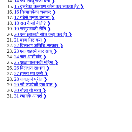
14
जब साधु राजा बना
❯
15
दूसरेका कल्याण कौन कर सकता है?
❯
16
निन्यानबेका चक्‍कर
❯
17
गधेसे मनुष्य बनाना
❯
18
रात कैसी बीती?
❯
19
ससुरालकी रीति
❯
20
अब छाछको सोच कहा कर है!
❯
21
वहम मिट गया
❯
22
विलक्षण अतिथि-सत्कार
❯
23
एक शहरमें चार साधु
❯
24
चार आशीर्वाद
❯
25
आज्ञापालनकी महिमा
❯
26
विलक्षण साधना
❯
27
हल्ला मत करो
❯
28
जगत‍्की प्रीत
❯
29
सौ रुपयेकी एक बात
❯
30
बोला तो मरा!
❯
31
त्यागके आदर्श
❯