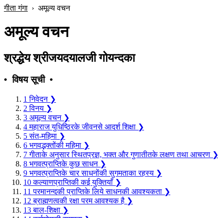
गीता गंगा
›
अमूल्य वचन
अमूल्य वचन
श्रद्धेय श्रीजयदयालजी गोयन्दका
• विषय सूची •
1
निवेदन
❯
2
विनय
❯
3
अमूल्य वचन
❯
4
महाराज युधिष्ठिरके जीवनसे आदर्श शिक्षा
❯
5
संत-महिमा
❯
6
भगवद्भक्तोंकी महिमा
❯
7
गीताके अनुसार स्थितप्रज्ञ, भक्त और गुणातीतके लक्षण तथा आचरण
8
भगवत्प्राप्तिके कुछ साधन
❯
9
भगवत्प्राप्तिके चार साधनोंकी सुगमताका रहस्य
❯
10
कल्याणप्राप्तिकी कई युक्तियाँ
❯
11
परमानन्दकी प्राप्तिके लिये साधनकी आवश्यकता
❯
12
ब्राह्मणत्वकी रक्षा परम आवश्यक है
❯
13
बाल-शिक्षा
❯